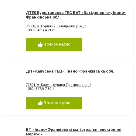
ДТЕК Бурштинська ТЕС ВАТ «Західенерго», Івано-
Франківська обл.
76000, м. Бурштин, Галицький р.-н., 1
+380 (3431) 4-21-81
Я рекомендую
ДП «Калуська ТЕЦ», Івано-Франківська обл.
77304, м. Калуш, вулиця Промислова, 1
+380 (3472) 7-89-11
Я рекомендую
ВП «Івано-Франківські магістральні електричні
мережі»