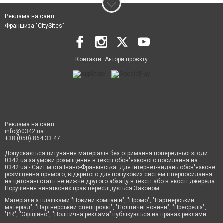
Реклама на сайті
Франшиза "CitySites"
Контакти
Автори проєкту
Реклама на сайті:
info@0342.ua
+38 (050) 864 33 47
Допускається цитування матеріалів без отримання попередньої згоди
0342.ua за умови розміщення в тексті обов'язкового посилання на
0342.ua - Сайт міста Івано-Франківська. Для інтернет-видань обов'язкове
розміщення прямого, відкритого для пошукових систем гіперпосилання
на цитовані статті не нижче другого абзацу в тексті або в якості джерела.
Порушення виняткових прав переслідується Законом.
Матеріали з плашками "Новини компаній", "Промо", "Партнерський
матеріал", "Партнерський спецпроєкт", "Політичні новини", "Пресреліз",
"PR", "Офіційно", "Політична реклама" публікуються на правах реклами.