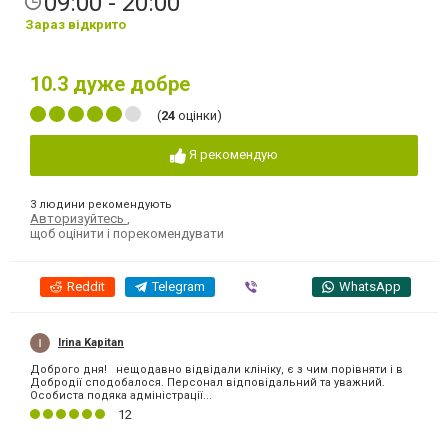
09:00 - 20:00
Зараз відкрито
10.3
дуже добре
(
24
оцінки)
Я рекомендую
3 людини рекомендують
Авторизуйтесь
,
щоб оцінити і порекомендувати
Reddit
Telegram
Viber
WhatsApp
Irina Kapitan
Доброго дня! нещодавно відвідали клініку, є з чим порівняти і в
Добродії сподобалося. Персонал відповідальний та уважний.
Особиста подяка адміністрації...
12