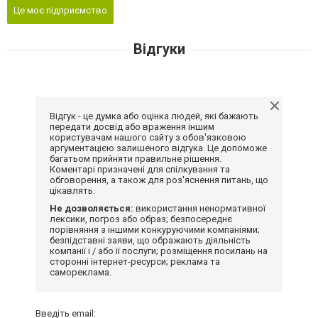
Це моє підприємство
Відгуки
Відгук - це думка або оцінка людей, які бажають
передати досвід або враження іншим
користувачам нашого сайту з обов'язковою
аргументацією залишеного відгука. Це допоможе
багатьом прийняти правильне рішення.
Коментарі призначені для спілкування та
обговорення, а також для роз'яснення питань, що
цікавлять.
Не дозволяється:
використання ненормативної
лексики, погроз або образ; безпосереднє
порівняння з іншими конкуруючими компаніями;
безпідставні заяви, що ображають діяльність
компанії і / або її послуги; розміщення посилань на
сторонні інтернет-ресурси; реклама та
самореклама.
Введіть email: