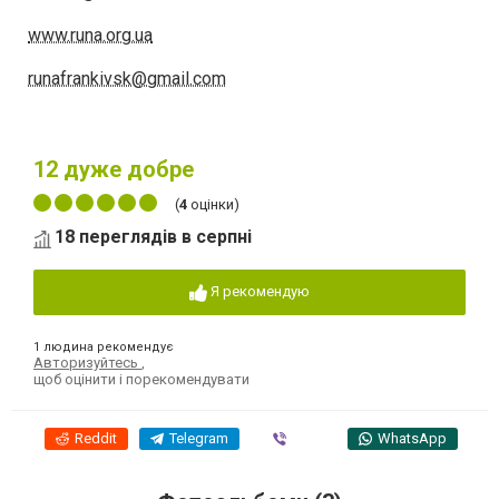
www.runa.org.ua
runafrankivsk@gmail.com
12
дуже добре
(
4
оцінки)
18 переглядів в серпні
Я рекомендую
1 людина рекомендує
Авторизуйтесь
,
щоб оцінити і порекомендувати
Reddit
Telegram
Viber
WhatsApp