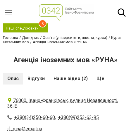
5
Наші спецпроєкти
Головна
Довідник
Освіта (університети, школи, курси)
Курси
іноземних мов
Агенція іноземних мов «РУНА»
Агенція іноземних мов «РУНА»
Опис
Відгуки
Наше відео (2)
Ще
76000, Івано-Франківськ, вулиця Незалежності,
36-Б
+380(34)250-60-60
,
+380(99)253-63-95
if_runa@email.ua