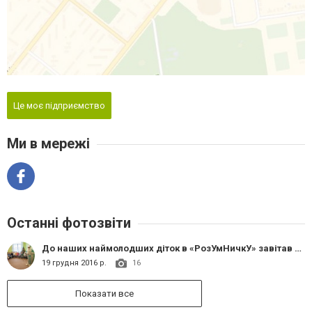
Це моє підприємство
Ми в мережі
Останні фотозвіти
До наших наймолодших діток в «РозУмНичкУ» завітав Святий Миколай. Співали, гралися, розказували вірші, і обов'язково отримали подарунки.
19 грудня 2016 р.
16
Показати все