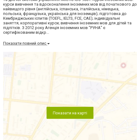
курси вивчення та вдосконалення іноземних мов від початкового до
найвищого рівня (англійська, іспанська, італійська, німецька,
польська, французька, українська для іноземців); підготовка до
Кембриджських іспитів (TOEFL, IELTS, FCE, CAE); індивідуальні
заняття; корпоративні курси; вивчення іноземних мов для дітей та
підлітків. З 2012 року Агенція іноземних мов "РУНА" є
сертифікованим відкр...
Показати повний опис
Показати на карті