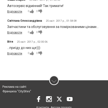
Автосервіс відмінний! Так тримати!
0
0
Відповісти
Світлана Олександрівна
25 квіт. 2017 р., 01:58:08
Запчастини та обслуговувння за поміркованими цінами...
0
0
Відповісти
Вітя
25 квіт. 2017 р., 02:00:06
...приїду до них ще)))
0
0
Відповісти
Реклама на сайті
Франшиза "CitySites"
Контакти
Автори проєкту