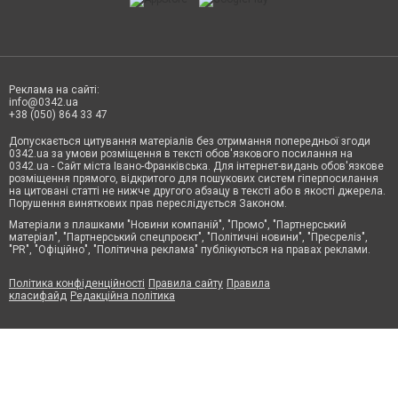
Реклама на сайті:
info@0342.ua
+38 (050) 864 33 47
Допускається цитування матеріалів без отримання попередньої згоди
0342.ua за умови розміщення в тексті обов'язкового посилання на
0342.ua - Сайт міста Івано-Франківська. Для інтернет-видань обов'язкове
розміщення прямого, відкритого для пошукових систем гіперпосилання
на цитовані статті не нижче другого абзацу в тексті або в якості джерела.
Порушення виняткових прав переслідується Законом.
Матеріали з плашками "Новини компаній", "Промо", "Партнерський
матеріал", "Партнерський спецпроєкт", "Політичні новини", "Пресреліз",
"PR", "Офіційно", "Політична реклама" публікуються на правах реклами.
Політика конфіденційності
Правила сайту
Правила
класифайд
Редакційна політика