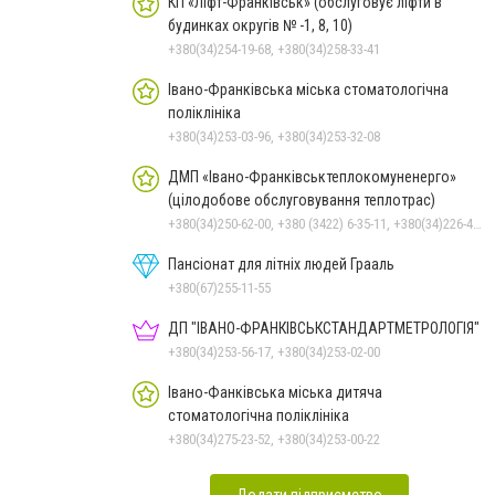
КП «Ліфт-Франківськ» (обслуговує ліфти в
будинках округів № -1, 8, 10)
+380(34)254-19-68, +380(34)258-33-41
Івано-Франківська міська стоматологічна
поліклініка
+380(34)253-03-96, +380(34)253-32-08
ДМП «Івано-Франківськтеплокомуненерго»
(цілодобове обслуговування теплотрас)
+380(34)250-62-00, +380 (3422) 6-35-11, +380(34)226-47-82
Пансіонат для літніх людей Грааль
+380(67)255-11-55
ДП "ІВАНО-ФРАНКІВСЬК­СТАНДАРТ­МЕТРОЛОГІЯ"
+380(34)253-56-17, +380(34)253-02-00
Івано-Фанківська міська дитяча
стоматологічна поліклініка
+380(34)275-23-52, +380(34)253-00-22
Додати підприємство