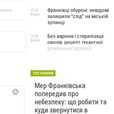
Франківці обурені: невідомі
 оцінити
15:32
Вчора
залишили "слід" на міській
зупинці
Без варіння і стерилізації
15:00
Вчора
овочів: рецепт пікантної
домашньої аджики
ТОП НОВИНИ
Мер Франківська
🙂
попередив про
небезпеку: що робити та
куди звернутися в