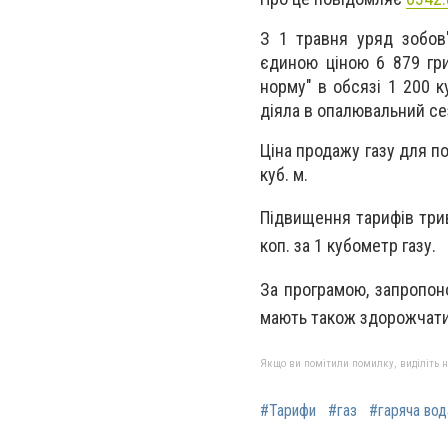
З 1 травня уряд зобов
єдиною ціною 6 879 гри
норму" в обсязі 1 200 к
діяла в опалювальний се
Ціна продажу газу для п
куб. м.
Підвищення тарифів трив
коп. за 1 кубометр газу.
За програмою, запропон
мають також здорожчати,
Якщо ви помітили помилку, виділіть нео
#Тарифи
#газ
#гаряча вод