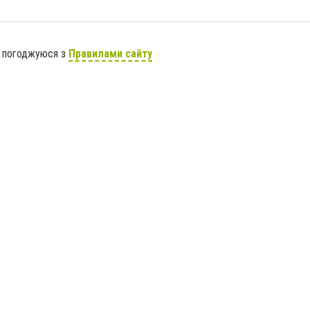
я погоджуюся з
Правилами сайту