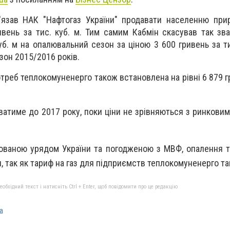
'язав НАК "Нафтогаз України" продавати населенню при
вень за тис. куб. м. Тим самим Кабмін скасував так зва
уб. м на опалювальний сезон за ціною 3 600 гривень за ти
зон 2015/2016 років.
отреб теплокомуненерго також встановлена на рівні 6 879 г
атиме до 2017 року, поки ціни не зрівняються з ринковими
ованою урядом України та погодженою з МВФ, опалення т
 так як тариф на газ для підприємств теплокомуненерго та
бхідний текст і натисніть Ctrl + Enter, щоб повідомити про це редакцію
а