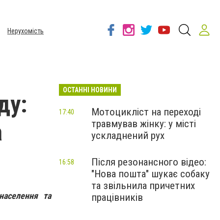
Нерухомість
ОСТАННІ НОВИНИ
ду:
Мотоцикліст на переході
17:40
травмував жінку: у місті
а
ускладнений рух
Після резонансного відео:
16:58
"Нова пошта" шукає собаку
та звільнила причетних
населення та
працівників