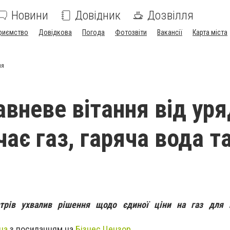
Новини
Довідник
Дозвілля
риємство
Довідкова
Погода
Фотозвіти
Вакансії
Карта міста
ня
вневе вітання від уря
ає газ, гаряча вода т
стрів ухвалив рішення щодо єдиної ціни на газ для 
ua
з посиланням на
Бізнес Цензор
.