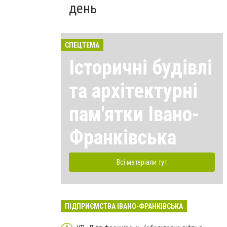
день
СПЕЦТЕМА
Історичні будівлі
та архітектурні
пам'ятки Івано-
Франківська
Всі матеріали тут
ПІДПРИЄМСТВА ІВАНО-ФРАНКІВСЬКА