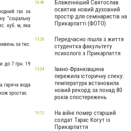
Блаженніший Святослав
16:46
освятив новий духовний
родний газ за
простір для семінаристів на
ну "соціальну
Прикарпатті (ФОТО)
с. куб. м, яка
Передчасно пішла з життя
13:30
ривень за тис.
студентка факультету
психології з Прикарпаття
 до 7 грн. 19
Івано-Франківщина
13:04
пережила історичну спеку:
температура встановила
а гаряча вода
новий рекорд за понад 80
кож зростає.
років спостережень
На війні помер старший
10:12
солдат Тарас Когут із
Прикарпаття