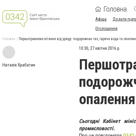
Головна
Афіша
Додати підп
Оголошення
Головна
Першотравневе вітання від уряду: подорожчає газ, гаряча вода та опален
10:30, 27 квітня 2016 р.
Першотра
Наталія Храбатин
подорожч
опалення
Сьогодні Кабінет міні
промисловості.
Про це повідомляє
0342.