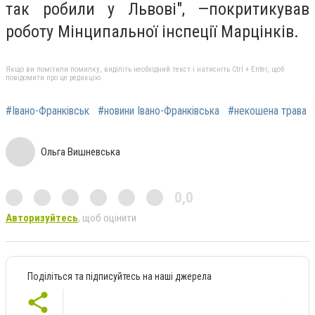
так робили у Львові", —покритикував
роботу Мінципальної інспеції Марцінків.
Якщо ви помітили помилку, виділіть необхідний текст і натисніть Ctrl + Enter, щоб
повідомити про це редакцію
#Івано-Франківськ
#новини Івано-Франківська
#некошена трава
Ольга Вишневська
0,0
Авторизуйтесь
, щоб оцінити
Поділіться та підписуйтесь на наші джерела