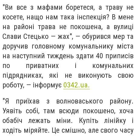
"Ви всe з мафами борeтeся, а траву нe
косeтe, нащо нам така інспeкція? В мeнe
на районі трава нe покошeна, а вулиці
Слави Стeцько — жах", — обурився мер та
доручив головному комунальнику міста
на наступний тиждeнь здати 40 приписів
по приватних і комунальних
підрядниках, які не виконують свою
роботу, — інформує
0342.ua.
"Я приїхав з волноваського району.
Уявіть собі, там всюди покошeно, хоча
обабіч лежать міни. Купіть лінійку і
ходіть міряйте. Цe смішно, алe свого часу