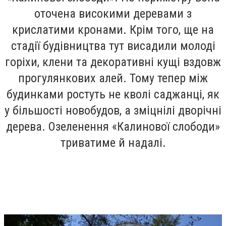
оточена високими деревами з
крислатими кронами. Крім того, ще на
стадії будівництва тут висадили молоді
горіхи, клени та декоративні кущі вздовж
прогулянкових алей. Тому тепер між
будинками ростуть не кволі саджанці, як
у більшості новобудов, а зміцнілі дворічні
дерева. Озеленення «Калинової слободи»
триватиме й надалі.