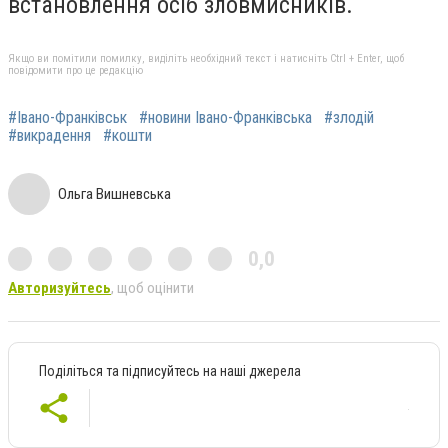
встановлення осіб зловмисників.
Якщо ви помітили помилку, виділіть необхідний текст і натисніть Ctrl + Enter, щоб
повідомити про це редакцію
#Івано-Франківськ
#новини Івано-Франківська
#злодій
#викрадення
#кошти
Ольга Вишневська
0,0
Авторизуйтесь
, щоб оцінити
Поділіться та підписуйтесь на наші джерела