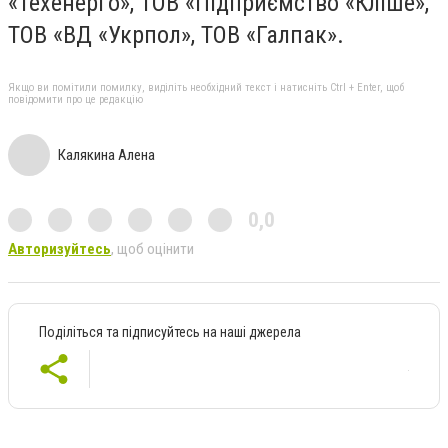
«Техенерго», ТОВ «Підприємство «Кліше»,
ТОВ «ВД «Укрпол», ТОВ «Галпак».
Якщо ви помітили помилку, виділіть необхідний текст і натисніть Ctrl + Enter, щоб
повідомити про це редакцію
Калякина Алена
0,0
Авторизуйтесь
, щоб оцінити
Поділіться та підписуйтесь на наші джерела