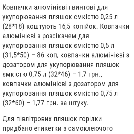
Ковпачки алюмінієві гвинтові для
укупорювання пляшок ємкістю 0,25 л
(28*18) коштують 16,5 копійок. Ковпачки
алюмінієві з розсікачем для
укупорювання пляшок ємкістю 0,5 л
(31,5*50) – 86 коп, ковпачки алюмінієві з
дозатором для укупорювання пляшок
ємкістю 0,75 л (32*46) – 1,7 грн.,
ковпачки алюмінієві з дозатором для
укупорювання пляшок ємкістю 0,75 л
(32*60) – 1,77 грн. за штуку.
Для півлітрових пляшок горілки
придбано етикетки з самоклеючого