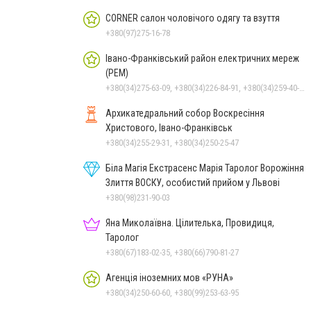
CORNER салон чоловічого одягу та взуття
+380(97)275-16-78
Івано-Франківський район електричних мереж
(РЕМ)
+380(34)275-63-09, +380(34)226-84-91, +380(34)259-40-20, +380(34)271-08-85
Архикатедральний собор Воскресіння
Христового, Івано-Франківськ
+380(34)255-29-31, +380(34)250-25-47
Біла Магія Екстрасенс Марія Таролог Ворожіння
Злиття ВОСКУ, особистий прийом у Львові
+380(98)231-90-03
Яна Миколаївна. Цілителька, Провидиця,
Таролог
+380(67)183-02-35, +380(66)790-81-27
Агенція іноземних мов «РУНА»
+380(34)250-60-60, +380(99)253-63-95