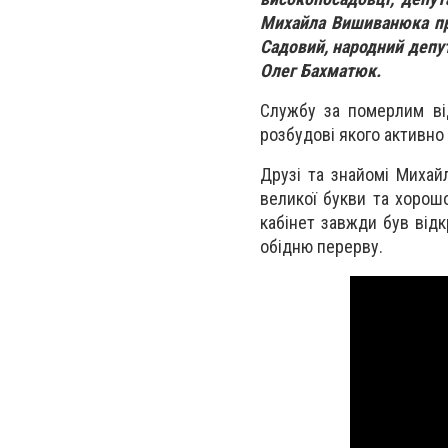
Михайла Вишиванюка при
Садовий, народний депут
Олег Бахматюк.
Службу за померлим ві
розбудові якого активн
Друзі та знайомі Михай
великої букви та хорошо
кабінет завжди був від
обідню перерву.