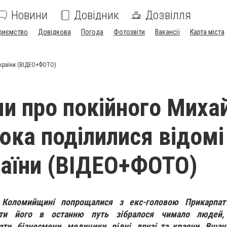
Новини
Довідник
Дозвілля
риємство
Довідкова
Погода
Фотозвіти
Вакансії
Карта міста
України (ВІДЕО+ФОТО)
и про покійного Миха
ка поділилися відомі
аїни (ВІДЕО+ФОТО)
 Коломийщині попрощалися з екс-головою Прикарпа
ти його в останню путь зібралося чимало людей,
ати, бізнесмени, медицики, рідні, друзі та краяни. Вшан