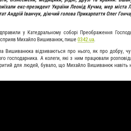
їхали екс-президент України Леонід Кучма, мер міста 
ат Андрій Іванчук, діючий голова Прикарпаття Олег Гончар
дправили у Катедральному соборі Преображення Господн
о сприяв Михайло Вишиванюк, пише
0342.ua
.
ла Вишиванюка відзиваються про нього, як про добру, ч
го господарника. А колеги, які з ним працювали розповід
критий для людей, бувало, що Михайло Вишиванюк навіть 