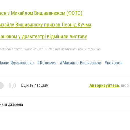
лася з Михайлом Вишиванюком (ФОТО)
ихайлу Вишиванюку приїхав Леонід Кучма
анюком у драмтеатрі відмінили виставу
бхідний текст і натисніть Ctrl + Enter, щоб повідомити про це редакцію
Івано-Франківська
#Коломия
#Михайло Вишиванюк
#похорон
0,0
Оцініть першим
Авторизуйтесь
, щоб
 наші джерела