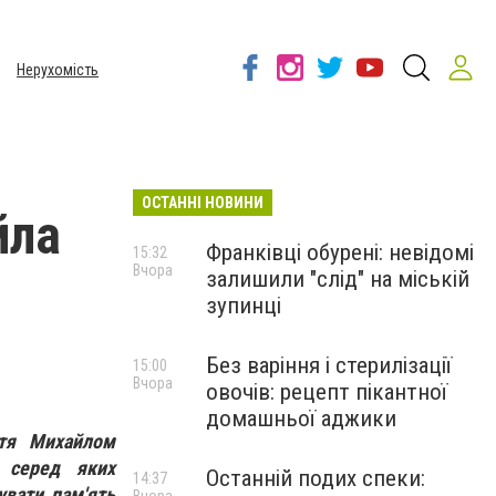
Нерухомість
ОСТАННІ НОВИНИ
йла
Франківці обурені: невідомі
15:32
Вчора
залишили "слід" на міській
зупинці
Без варіння і стерилізації
15:00
Вчора
овочів: рецепт пікантної
домашньої аджики
ття Михайлом
 серед яких
Останній подих спеки:
14:37
увати пам'ять