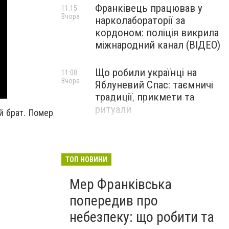
Франківець працював у
11:15
Вчора
нарколабораторії за
кордоном: поліція викрила
міжнародний канал (ВІДЕО)
Що робили українці на
11:00
Вчора
Яблуневий Спас: таємничі
традиції, прикмети та
ритуали
й брат. Помер
ТОП НОВИНИ
Мер Франківська
попередив про
небезпеку: що робити та