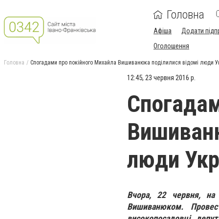
Головна
Афіша
Додати підп
Оголошення
Головна
Спогадами про покійного Михайла Вишиванюка поділилися відомі люди 
12:45, 23 червня 2016 р.
Спогадам
Вишиваню
люди Укр
Вчора, 22 червня, на
Вишиванюком. Провес
високопосадовці, депут