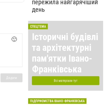
пережила найгарячіший
день
СПЕЦТЕМА
Історичні будівлі
🙂
та архітектурні
пам'ятки Івано-
Франківська
Додати
Всі матеріали тут
ПІДПРИЄМСТВА ІВАНО-ФРАНКІВСЬКА