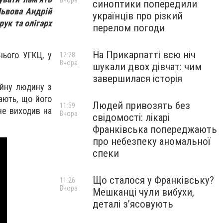
Вчора
синоптики попередили
Львова Андрій
українців про різкий
ук та олігарх
перелом погоди
На Прикарпатті всю ніч
ього УГКЦ, у
12:28
Вчора
шукали двох дівчат: чим
завершилася історія
уйну людину з
ають, що його
Людей привозять без
11:59
не виходив на
Вчора
свідомості: лікарі
Франківська попереджають
про небезпеку аномальної
спеки
Що сталося у Франківську?
11:26
Вчора
Мешканці чули вибухи,
деталі з’ясовують