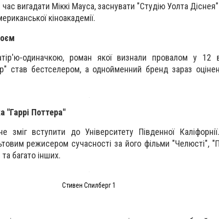
час вигадати Міккі Мауса, заснувати "Студію Уолта Діснея"
ериканської кіноакадемії.
роєм
тір'ю-одиначкою, роман якої визнали провалом у 12 в
ер" став бестселером, а однойменний бренд зараз оціне
а "Гаррі Поттера"
не зміг вступити до Університету Південної Каліфорнії
ьтовим режисером сучасності за його фільми "Челюсті", "
 та багато інших.
Стивен Спилберг 1