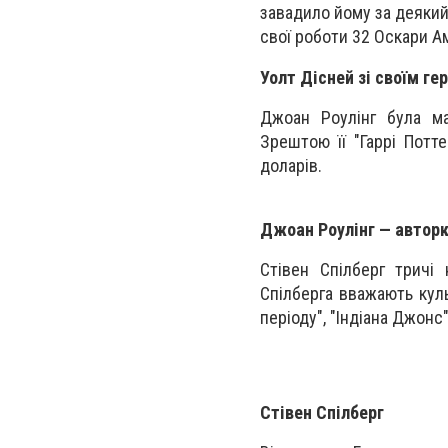
завадило йому за деякий 
свої роботи 32 Оскари Ам
Уолт Дісней зі своїм ге
Джоан Роулінг була ма
Зрештою її "Гаррі Потт
доларів.
Джоан Роулінг — авторк
Стівен Спілберг тричі 
Спілберга вважають кул
періоду", "Індіана Джонс"
Стівен Спілберг