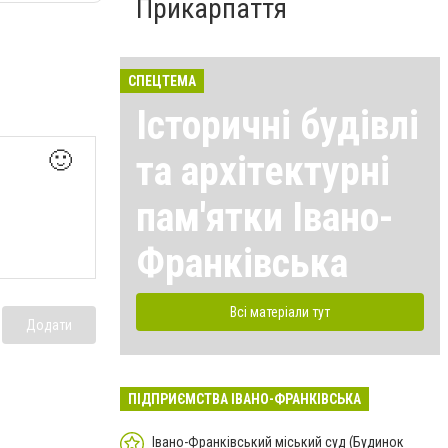
Прикарпаття
СПЕЦТЕМА
Історичні будівлі
🙂
та архітектурні
пам'ятки Івано-
Франківська
Всі матеріали тут
Додати
ПІДПРИЄМСТВА ІВАНО-ФРАНКІВСЬКА
Івано-Франківський міський суд (Будинок