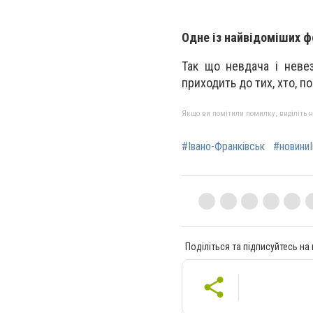
Одне із найвідоміших 
Так що невдача і неве
приходить до тих, хто, п
Якщо ви помітили помилку, виділіть нео
#Івано-Франківськ
#новиниІ
Поділіться та підписуйтесь на