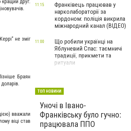
о кращий друг.
Франківець працював у
11:15
іновувачів.
нарколабораторії за
кордоном: поліція викрила
міжнародний канал (ВІДЕО)
Керрі" не зміг
Що робили українці на
11:00
Яблуневий Спас: таємничі
традиції, прикмети та
ритуали
Пізніше Браян
 доларів.
ТОП НОВИНИ
Уночі в Івано-
Франківську було гучно:
цією) вважали
лому віці став
працювала ППО