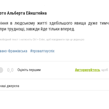
фото Альберта Ейнштейна
зіння в людському житті здебільшого явища дуже тимча
опри труднощі, завжди йде тільки вперед.
бхідний текст і натисніть Ctrl + Enter, щоб повідомити про це редакцію
вано-Франківська
#провалтауспіх
0,0
Оцініть першим
Авторизуйтесь
, щоб
 наші джерела