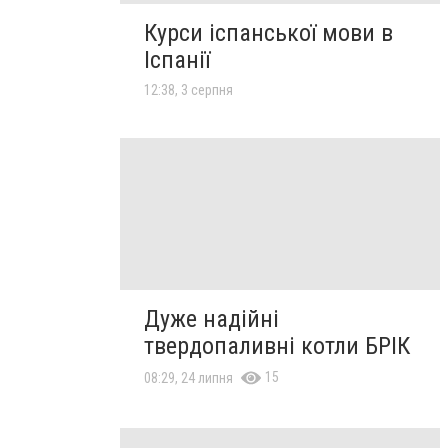
Курси іспанської мови в
Іспанії
12:38, 3 серпня
Дуже надійні
твердопаливні котли БРІК
15
08:29, 24 липня