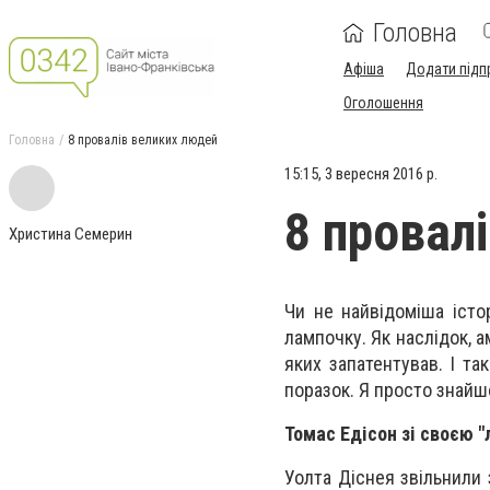
Головна
Афіша
Додати підп
Оголошення
Головна
8 провалів великих людей
15:15, 3 вересня 2016 р.
8 провал
Христина Семерин
Чи не найвідоміша істо
лампочку. Як наслідок, 
яких запатентував. І та
поразок. Я просто знайшо
Томас Едісон зі своєю 
Уолта Діснея звільнили з