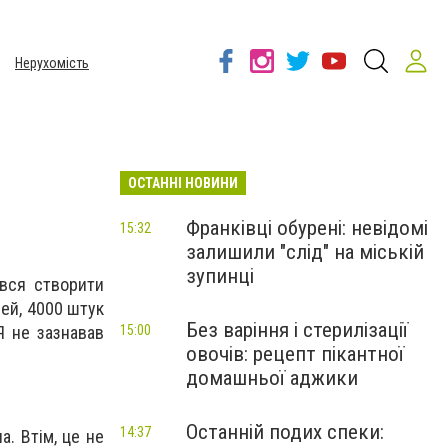
Нерухомість
ОСТАННІ НОВИНИ
Франківці обурені: невідомі
15:32
залишили "слід" на міській
зупинці
ався створити
ей, 4000 штук
Без варіння і стерилізації
Я не зазнавав
15:00
овочів: рецепт пікантної
домашньої аджики
Останній подих спеки:
14:37
а. Втім, це не