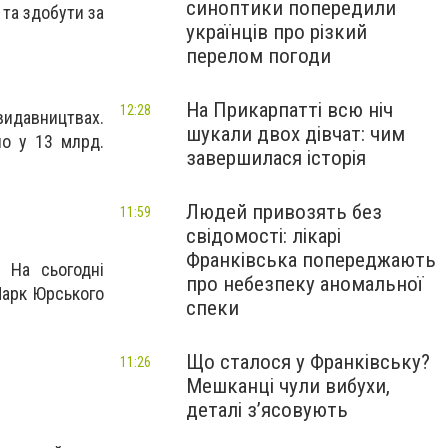
синоптики попередили
 та здобути за
українців про різкий
перелом погоди
На Прикарпатті всю ніч
12:28
идавництвах.
шукали двох дівчат: чим
но у 13 млрд.
завершилася історія
Людей привозять без
11:59
свідомості: лікарі
Франківська попереджають
. На сьогодні
про небезпеку аномальної
Парк Юрського
спеки
Що сталося у Франківську?
11:26
Мешканці чули вибухи,
деталі з’ясовують