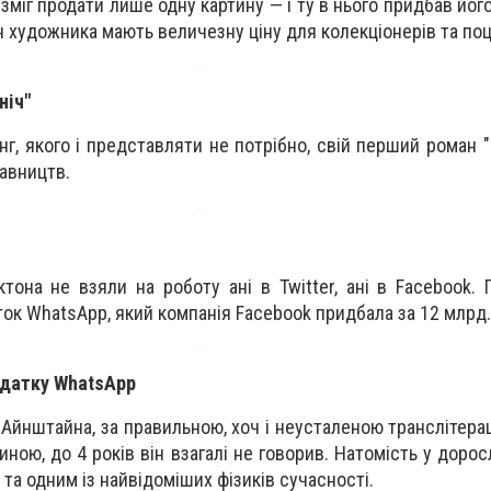
 зміг продати лише одну картину — і ту в нього придбав йог
н художника мають величезну ціну для колекціонерів та поц
ніч"
нг, якого і представляти не потрібно, свій перший роман "
давництв.
тона не взяли на роботу ані в Twitter, ані в Facebook. 
ок WhatsApp, який компанія Facebook придбала за 12 млрд.
одатку WhatsApp
Айнштайна, за правильною, хоч і неусталеною транслітера
ною, до 4 років він взагалі не говорив. Натомість у дорос
та одним із найвідоміших фізиків сучасності.