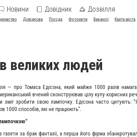
Новини
Довідник
Дозвілля
риємство
Довідкова
Погода
Фотозвіти
Вакансії
Карта міста
ів великих людей
рія — про Томаса Едісона, який майже 1000 разів намаг
американський вчений сконструював цілу купу корисних реч
ки зміг зробити свою лампочку. Едісона часто цитують: "
в 1000 способів, які не працюють".
"лампочкою"
 газети за брак фантазії, а перша його фірма збанкротувал