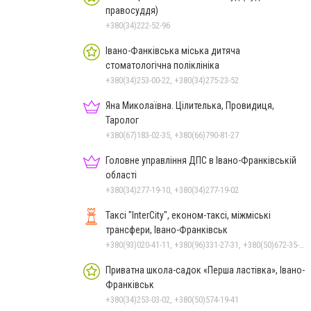
правосуддя)
+380(34)222-52-96
Івано-Фанківська міська дитяча
стоматологічна поліклініка
+380(34)253-00-22, +380(34)275-23-52
Яна Миколаївна. Цілителька, Провидиця,
Таролог
+380(67)183-02-35, +380(66)790-81-27
Головне управління ДПС в Івано-Франківській
області
+380(34)277-19-10, +380(34)277-19-02
Таксі "InterCity", економ-таксі, міжміські
трансфери, Івано-Франківськ
+380(93)020-41-11, +380(96)331-27-31, +380(50)672-35-28
Приватна школа-садок «Перша ластівка», Івано-
Франківськ
+380(34)253-03-02, +380(50)574-19-41