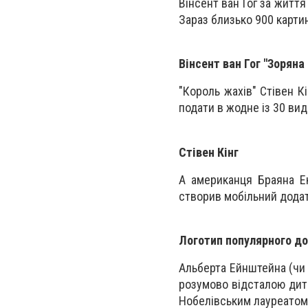
Вінсент ван Гог за життя
Зараз близько 900 карти
Вінсент ван Гог "Зоряна 
"Король жахів" Стівен Кі
подати в жодне із 30 ви
Стівен Кінг
А американця Браяна Ек
створив мобільний додат
Логотип популярного д
Альберта Ейнштейна (чи 
розумово відсталою дити
Нобелівським лауреатом 