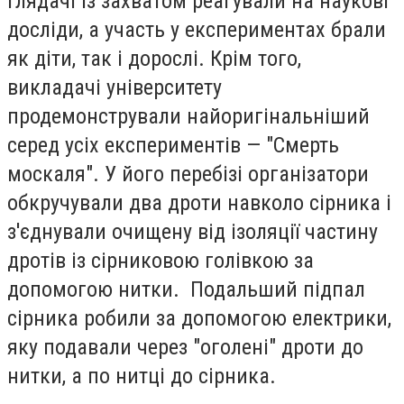
Глядачі із захватом реагували на наукові
досліди, а участь у експериментах брали
як діти, так і дорослі. Крім того,
викладачі університету
продемонстрували найоригінальніший
серед усіх експериментів — "Смерть
москаля". У його перебізі організатори
обкручували два дроти навколо сірника і
з'єднували очищену від ізоляції частину
дротів із сірниковою голівкою за
допомогою нитки. Подальший підпал
сірника робили за допомогою електрики,
яку подавали через "оголені" дроти до
нитки, а по нитці до сірника.