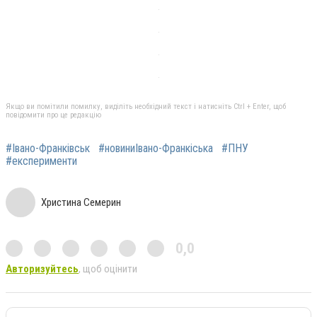
Якщо ви помітили помилку, виділіть необхідний текст і натисніть Ctrl + Enter, щоб
повідомити про це редакцію
#Івано-Франківськ
#новиниІвано-Франкіська
#ПНУ
#експерименти
Христина Семерин
0,0
Авторизуйтесь
, щоб оцінити