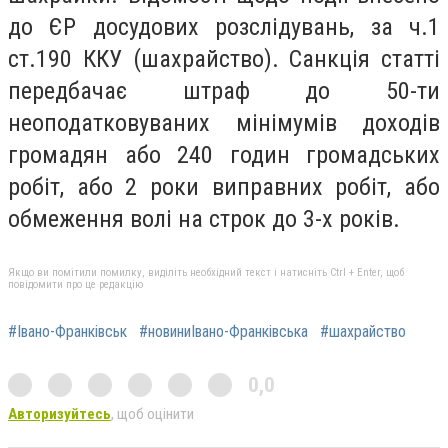
до ЄР досудових розслідувань, за ч.1
ст.190 ККУ (шахрайство). Санкція статті
передбачає штраф до 50-ти
неоподатковуваних мінімумів доходів
громадян або 240 годин громадських
робіт, або 2 роки виправних робіт, або
обмеження волі на строк до 3-х років.
Якщо ви помітили помилку, виділіть необхідний текст і натисніть Ctrl + Enter, щоб
повідомити про це редакцію
#Івано-Франківськ
#новиниІвано-Франківська
#шахрайство
0,0
Авторизуйтесь
, щоб оцінити