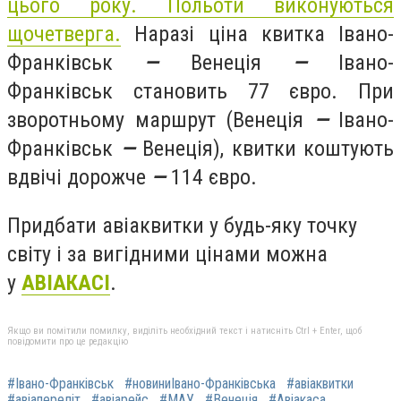
цього року. Польоти виконуються
щочетверга.
Наразі ціна квитка Івано-
Франківськ
—
Венеція
—
Івано-
Франківськ становить 77 євро. При
зворотньому маршрут (Венеція
—
Івано-
Франківськ
—
Венеція), квитки коштують
вдвічі дорожче
—
114 євро.
Придбати авіаквитки у будь-яку точку
світу і за вигідними цінами можна
у
АВІАКАСІ
.
Якщо ви помітили помилку, виділіть необхідний текст і натисніть Ctrl + Enter, щоб
повідомити про це редакцію
#Івано-Франківськ
#новиниІвано-Франківська
#авіаквитки
#авіапереліт
#авіарейс
#МАУ
#Венеція
#Авіакаса