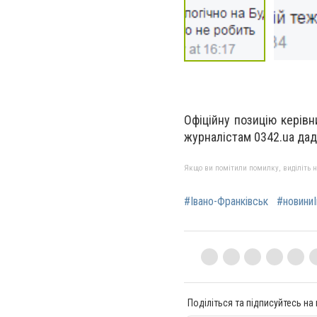
Офіційну позицію керівн
журналістам 0342.ua дад
Якщо ви помітили помилку, виділіть нео
#Івано-Франківськ
#новиниІ
Поділіться та підписуйтесь на