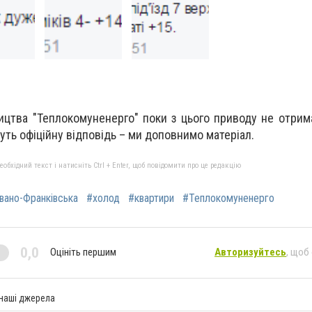
ицтва "Теплокомуненерго" поки з цього приводу не отрима
уть офіційну відповідь – ми доповнимо матеріал.
бхідний текст і натисніть Ctrl + Enter, щоб повідомити про це редакцію
вано-Франківська
#холод
#квартири
#Теплокомуненерго
0,0
Оцініть першим
Авторизуйтесь
, щоб
 наші джерела