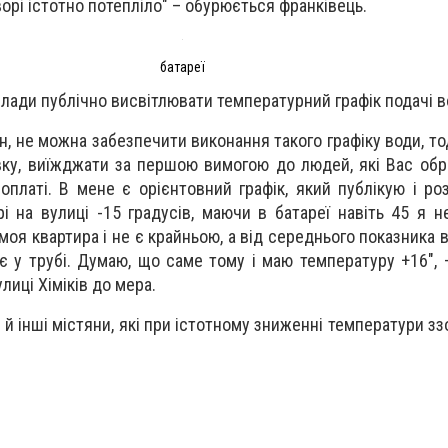
ворі істотно потепліло" – обурюється франківець.
батареї
влади публічно висвітлювати температурний графік подачі в
н, не можна забезпечити виконання такого графіку води, то
вку, виїжджати за першою вимогою до людей, які Вас обр
оплаті. В мене є орієнтовний графік, який публікую і ро
рі на вулиці -15 градусів, маючи в батареї навіть 45 я 
 моя квартира і не є крайньою, а від середнього показника в
є у трубі. Думаю, що саме тому і маю температуру +16", 
лиці Хіміків до мера.
й інші містяни, які при істотному зниженні температури зз