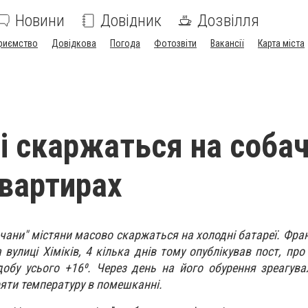
Новини
Довідник
Дозвілля
риємство
Довідкова
Погода
Фотозвіти
Вакансії
Карта міста
і скаржаться на соба
квартирах
вчани" містяни масово скаржаться на холодні батареї. Фра
вулиці Хіміків, 4 кілька днів тому опублікував пост, про
добу усього +16
⁰
. Через день на його обурення зреагувал
яти температуру в помешканні.