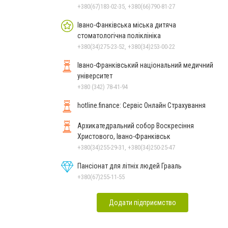
+380(67)183-02-35, +380(66)790-81-27
Івано-Фанківська міська дитяча
стоматологічна поліклініка
+380(34)275-23-52, +380(34)253-00-22
Івано-Франківський національний медичний
університет
+380 (342) 78-41-94
hotline.finance: Сервіс Онлайн Страхування
Архикатедральний собор Воскресіння
Христового, Івано-Франківськ
+380(34)255-29-31, +380(34)250-25-47
Пансіонат для літніх людей Грааль
+380(67)255-11-55
Додати підприємство