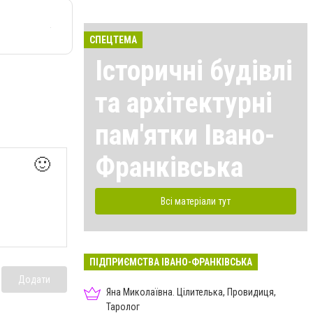
СПЕЦТЕМА
Історичні будівлі
та архітектурні
пам'ятки Івано-
Франківська
🙂
Всі матеріали тут
ПІДПРИЄМСТВА ІВАНО-ФРАНКІВСЬКА
Додати
Яна Миколаївна. Цілителька, Провидиця,
Таролог