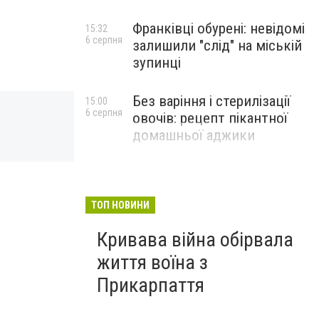
Франківці обурені: невідомі
15:32
6 серпня
залишили "слід" на міській
зупинці
Без варіння і стерилізації
15:00
6 серпня
овочів: рецепт пікантної
домашньої аджики
ТОП НОВИНИ
Кривава війна обірвала
життя воїна з
Прикарпаття
батареї3