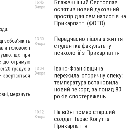
Блаженніший Святослав
16:46
Вчора
освятив новий духовний
простір для семінаристів на
Прикарпатті (ФОТО)
оди.
Передчасно пішла з життя
13:30
ді зобов'яжіть
Вчора
студентка факультету
али головою і
психології з Прикарпаття
зумію, що при
не до отримую
Івано-Франківщина
сі 20 градусів
13:04
Вчора
пережила історичну спеку:
– звертається
температура встановила
новий рекорд за понад 80
овні, мерзнуть
років спостережень
На війні помер старший
10:12
Вчора
солдат Тарас Когут із
Прикарпаття