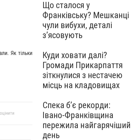
Що сталося у
Франківську? Мешканці
чули вибухи, деталі
з’ясовують
ли. Як тільки
Куди ховати далі?
Громади Прикарпаття
зіткнулися з нестачею
місць на кладовищах
Спека б’є рекорди:
Івано-Франківщина
 оцінити
пережила найгарячіший
день