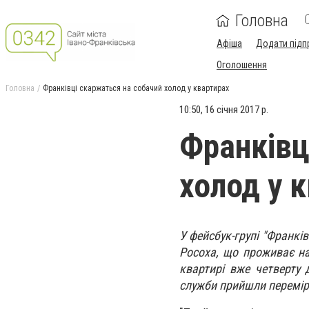
Головна
Афіша
Додати підп
Оголошення
Головна
Франківці скаржаться на собачий холод у квартирах
10:50, 16 січня 2017 р.
Франківц
холод у 
У фейсбук-групі "Франкі
Росоха, що проживає на 
квартирі вже четверту 
служби прийшли перемір