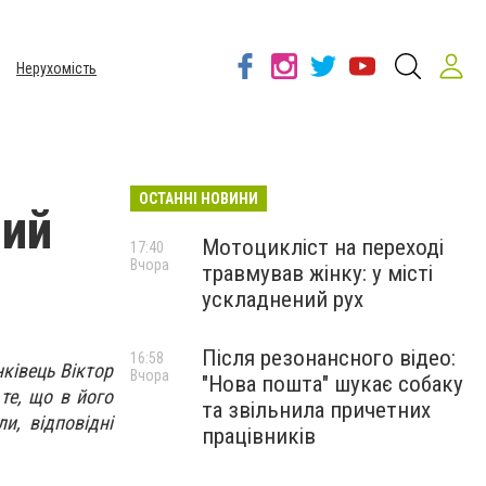
Нерухомість
ОСТАННІ НОВИНИ
чий
Мотоцикліст на переході
17:40
Вчора
травмував жінку: у місті
ускладнений рух
Після резонансного відео:
16:58
нківець Віктор
Вчора
"Нова пошта" шукає собаку
 те, що в його
та звільнила причетних
и, відповідні
працівників