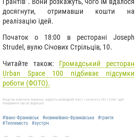
Ґрантів”. Вони розкажуть, чого їм вдалося
досягнути, отримавши кошти на
реалізацію ідей.
Початок о 18:00 в ресторані Joseph
Strudel, вулю Січових Стрільців, 10.
Читайте також:
Громадський ресторан
Urban Space 100 підбиває підсумки
роботи (ФОТО).
Якщо ви помітили помилку, виділіть необхідний текст і натисніть Ctrl + Enter, щоб
повідомити про це редакцію
#Івано-Франківськ
#новиниІвано-Франківська
#гранти
#Теплемісто
#зустріч