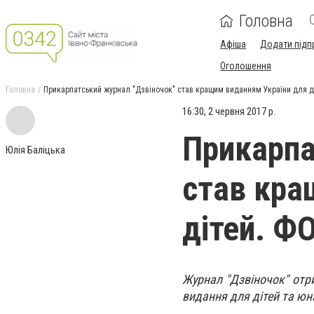
Головна
Афіша
Додати підп
Оголошення
Головна
Прикарпатський журнал "Дзвіночок" став кращим виданням України для 
16:30, 2 червня 2017 р.
Прикарпа
Юлія Баліцька
став кра
дітей. Ф
Журнал "Дзвіночок" отр
видання для дітей та ю