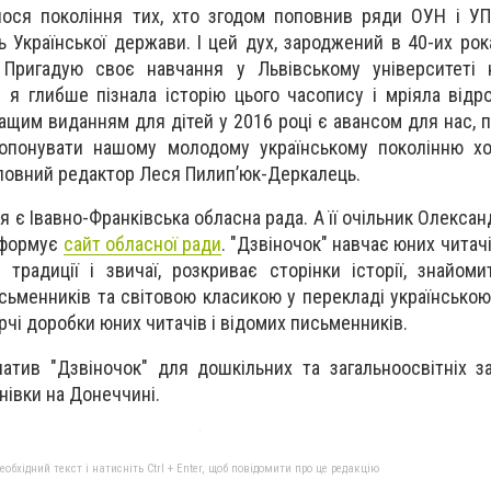
лося покоління тих, хто згодом поповнив ряди ОУН і УП
 Української держави. І цей дух, зароджений в 40-их рок
 Пригадую своє навчання у Львівському університеті н
і я глибше пізнала історію цього часопису і мріяла відр
ащим виданням для дітей у 2016 році є авансом для нас, 
ропонувати нашому молодому українському поколінню х
головний редактор Леся Пилип’юк-Деркалець.
 є Івавно-Франківська обласна рада. А її очільник Олекса
нформує
сайт обласної ради
. "Дзвіночок" навчає юних читачі
 традиції і звичаї, розкриває сторінки історії, знайом
сьменників та світовою класикою у перекладі українською
чі доробки юних читачів і відомих письменників.
тив "Дзвіночок" для дошкільних та загальноосвітніх за
нівки на Донеччині.
бхідний текст і натисніть Ctrl + Enter, щоб повідомити про це редакцію