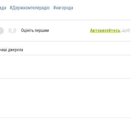
ада
#Держкомтелерадіо
#нагорода
0,0
Оцініть першим
Авторизуйтесь
, щоб
 наші джерела