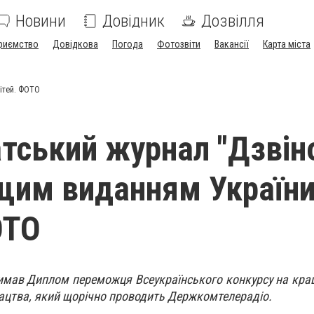
Новини
Довідник
Дозвілля
риємство
Довідкова
Погода
Фотозвіти
Вакансії
Карта міста
дітей. ФОТО
тський журнал "Дзвін
щим виданням України
ОТО
имав Диплом переможця Всеукраїнського конкурсу на кра
нацтва, який щорічно проводить Держкомтелерадіо.