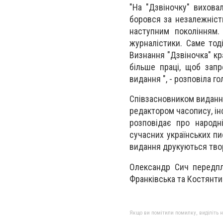
"На "Дзвіночку" вихова
боровся за незалежність
наступним поколінням.
журналістики. Саме тод
Визнання "Дзвіночка" кр
більше праці, щоб зап
видання ", - розповіла 
Співзасновником видання
редактором часопису, і
розповідає про народні
сучасних українських пи
видання друкуються твор
Олександр Сич передпла
Франківська та Костянти
Якщо ви помітили помилку, виділіть нео