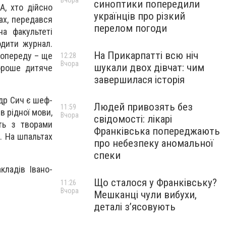
Вчора
синоптики попередили
А, хто дійсно
українців про різкий
ах, передався
перелом погоди
а факультеті
одити журнал.
На Прикарпатті всю ніч
попереду – ще
12:28
Вчора
шукали двох дівчат: чим
ороше дитяче
завершилася історія
ндр Сич є шеф-
Людей привозять без
11:59
в рідної мови,
Вчора
свідомості: лікарі
ить з творами
Франківська попереджають
. На шпальтах
про небезпеку аномальної
спеки
кладів Івано-
Що сталося у Франківську?
11:26
Вчора
Мешканці чули вибухи,
деталі з’ясовують