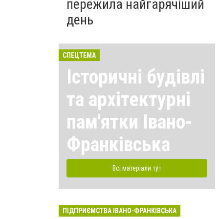
пережила найгарячіший
день
СПЕЦТЕМА
Історичні будівлі
та архітектурні
пам'ятки Івано-
Франківська
Всі матеріали тут
ПІДПРИЄМСТВА ІВАНО-ФРАНКІВСЬКА