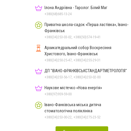
Ілона Андріївна - Таролог. Білий Маг
+380(68)685-13-24
Приватна школа-садок «Перша ластівка», Івано-
Франківськ
+380(34)253-03-02, +380(50)574-19-41
Архикатедральний собор Воскресіння
Христового, Івано-Франківськ
+380(34)250-25-47, +380(34)255-29-31
ДП "ІВАНО-ФРАНКІВСЬК­СТАНДАРТ­МЕТРОЛОГІЯ"
+380(34)253-56-17, +380(34)253-02-00
Наукове містечко «Нова енергія»
+380(97)959-59-00
Івано-Фанківська міська дитяча
стоматологічна поліклініка
+380(34)253-00-22, +380(34)275-23-52