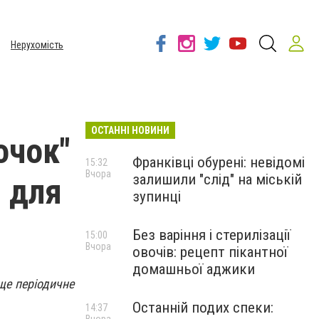
Нерухомість
ОСТАННІ НОВИНИ
очок"
Франківці обурені: невідомі
15:32
Вчора
залишили "слід" на міській
 для
зупинці
Без варіння і стерилізації
15:00
Вчора
овочів: рецепт пікантної
домашньої аджики
ще періодичне
Останній подих спеки:
14:37