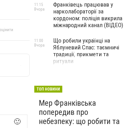
Франківець працював у
11:15
Вчора
нарколабораторії за
кордоном: поліція викрила
міжнародний канал (ВІДЕО)
 оцінити
Що робили українці на
11:00
Вчора
Яблуневий Спас: таємничі
традиції, прикмети та
ритуали
ТОП НОВИНИ
Мер Франківська
попередив про
небезпеку: що робити та
🙂