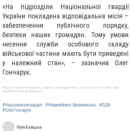
«На підрозділи Національної гвардії
України покладена відповідальна місія –
забезпечення публічного порядку,
безпеки наших громадян. Тому умови
несення служби особового складу
військової частини мають бути приведені
у належний стан», – зазначив Олег
Гончарук.
Якщо ви помітили помилку, виділіть необхідний текст і натисніть Ctrl + Enter, щоб
повідомити про це редакцію
#Національнагвардія
#НовиниІвано-Франківська
#ОДА
#ОлегГончарук
Юлія Баліцька