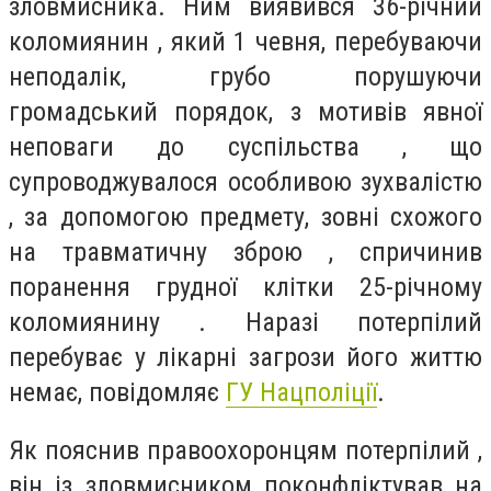
зловмисника. Ним виявився 36-річний
коломиянин , який 1 чевня, перебуваючи
неподалік, грубо порушуючи
громадський порядок, з мотивів явної
неповаги до суспільства , що
супроводжувалося особливою зухвалістю
, за допомогою предмету, зовні схожого
на травматичну зброю , спричинив
поранення грудної клітки 25-річному
коломиянину . Наразі потерпілий
перебуває у лікарні загрози його життю
немає, повідомляє
ГУ Нацполіції
.
Як пояснив правоохоронцям потерпілий ,
він із зловмисником поконфліктував на