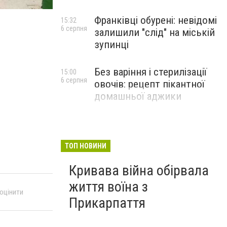
Франківці обурені: невідомі
15:32
6 серпня
залишили "слід" на міській
зупинці
Без варіння і стерилізації
15:00
6 серпня
овочів: рецепт пікантної
домашньої аджики
ТОП НОВИНИ
Кривава війна обірвала
життя воїна з
 оцінити
Прикарпаття