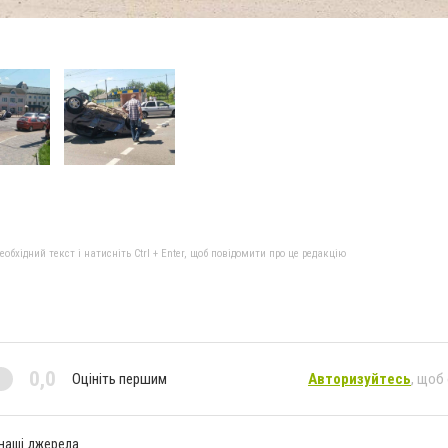
бхідний текст і натисніть Ctrl + Enter, щоб повідомити про це редакцію
0,0
Оцініть першим
Авторизуйтесь
, щоб
 наші джерела