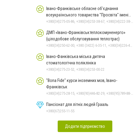
Івано-Франківське обласне об'єднання
всеукраїнського товариства "Просвіта" імені
Тараса Шевченка
+380(34)275-05-86, +380(34)253-38-67, +380(34)222-38-67
ДМП «Івано-Франківськтеплокомуненерго»
(цілодобове обслуговування теплотрас)
+380(34)250-62-00, +380 (3422) 6-35-11, +380(34)226-47-82
Івано-Фанківська міська дитяча
стоматологічна поліклініка
+380(34)275-23-52, +380(34)253-00-22
"Bona Fide" курси іноземних мов, Івано-
Франківськ
+380(34)275-28-15, +380(93)446-82-29, +380(95)789-88-14, +380(67)343-02-99
Пансіонат для літніх людей Грааль
+380(67)255-11-55
Додати підприємство