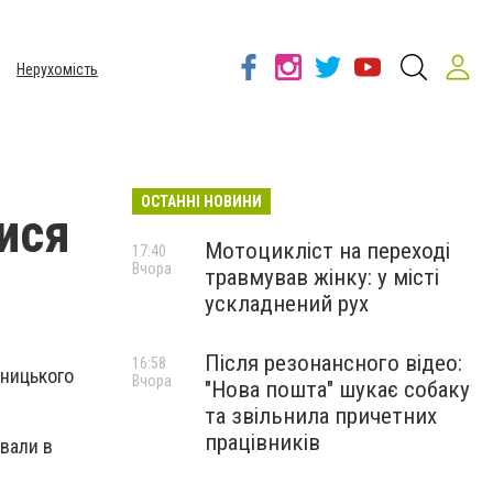
Нерухомість
ОСТАННІ НОВИНИ
лися
Мотоцикліст на переході
17:40
Вчора
травмував жінку: у місті
ускладнений рух
Після резонансного відео:
16:58
еницького
Вчора
"Нова пошта" шукає собаку
та звільнила причетних
працівників
ували в