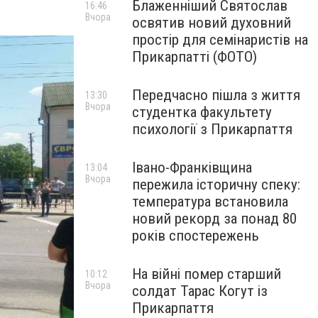
Блаженніший Святослав
16:46
Вчора
освятив новий духовний
простір для семінаристів на
Прикарпатті (ФОТО)
Передчасно пішла з життя
13:30
Вчора
студентка факультету
психології з Прикарпаття
Івано-Франківщина
13:04
Вчора
пережила історичну спеку:
температура встановила
новий рекорд за понад 80
років спостережень
На війні помер старший
10:12
Вчора
солдат Тарас Когут із
Прикарпаття