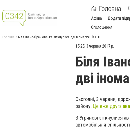
Головна
Афіша
Додати підп
Оголошення
Головна
Біля Івано-Франківська зіткнулися дві іномарки. ФОТО
15:25, 3 червня 2017 р.
Біля Іва
дві іном
Сьогодні, 3 червня, дор
району.
Це вже друга ава
В Угринові зіткнулися ав
автомобільній спільності