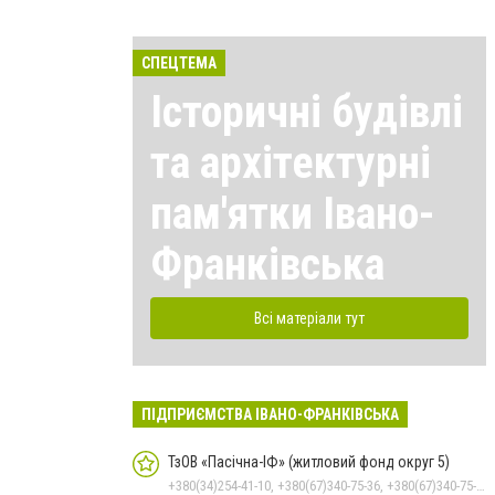
СПЕЦТЕМА
Історичні будівлі
та архітектурні
пам'ятки Івано-
Франківська
Всі матеріали тут
ПІДПРИЄМСТВА ІВАНО-ФРАНКІВСЬКА
ТзОВ «Пасічна-ІФ» (житловий фонд округ 5)
+380(34)254-41-10, +380(67)340-75-36, +380(67)340-75-26