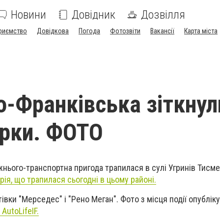
Новини
Довідник
Дозвілля
риємство
Довідкова
Погода
Фотозвіти
Вакансії
Карта міста
но-Франківська зіткну
арки. ФОТО
ожнього-транспортна пригода трапилася в сулі Угринів Тисм
рія, що трапилася сьогодні в цьому районі.
тівки "Мерседес" і "Рено Меган". Фото з місця події опублік
AutoLifeIF.