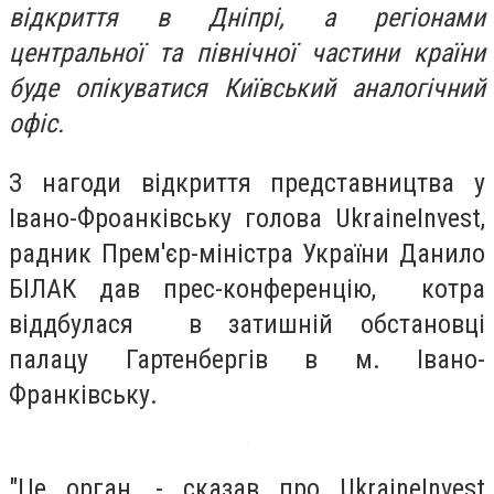
відкриття в Дніпрі, а регіонами
центральної та північної частини країни
буде опікуватися Київський аналогічний
офіс.
З нагоди відкриття представництва у
Івано-Фроанківську голова UkraineInvest,
радник Прем'єр-міністра України Данило
БІЛАК дав прес-конференцію, котра
віддбулася в затишній обстановці
палацу Гартенбергів в м. Івано-
Франківську.
"Це орган, - сказав про UkraineInvest