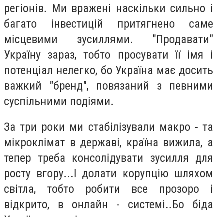
регіонів. Ми вражені наскільки сильно і
багато інвестицій притягнено саме
місцевими зусиллями. "Продавати"
Україну зараз, тобто просувати її імя і
потенціал нелегко, бо Україна має досить
важкий "бренд", повязаний з певними
суспільними подіями.
За три роки ми стабілізували макро - та
мікроклімат в державі, країна вижила, а
тепер треба консолідувати зусилля для
росту вгору...І долати корупцію шляхом
світла, тобто робити все прозоро і
відкрито, в онлайн - системі..Бо біда