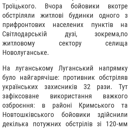
Троїцького. Вчора бойовики вкотре
обстріляли житлові будинки одного з
прифронтових населених пунктів на
Світлодарській дузі, зокрема,по
житловому сектору селища
Новолуганське.
На луганському Луганський напрямку
було найгарячіше: противник обстріляв
українських захисників 32 рази. Тут
зафіксоване використання важкого
озброєння: в районі Кримського та
Новтошківського бойовики здійснили
декілька потужних обстрілів зі 120-мм