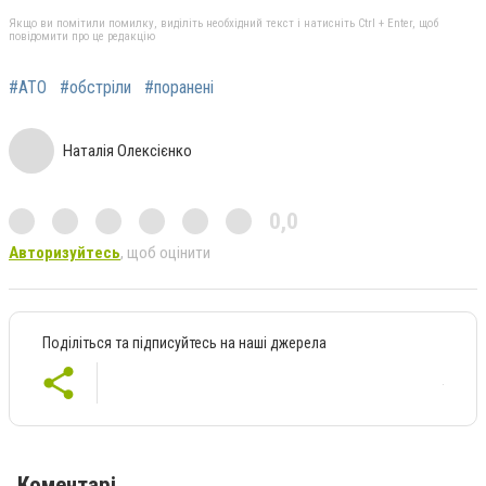
Якщо ви помітили помилку, виділіть необхідний текст і натисніть Ctrl + Enter, щоб
повідомити про це редакцію
#АТО
#обстріли
#поранені
Наталія Олексієнко
0,0
Авторизуйтесь
, щоб оцінити
Поділіться та підписуйтесь на наші джерела
Коментарі