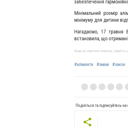
забезпечення гармонійн
Мінімальний розмір ал
мінімуму для дитини відп
Нагадаємо, 17 травня 
встановила, що отримані
Якщо ви помітили помилку, виділіть нео
#аліменти
#зміни
#закон
Поділіться та підписуйтесь на