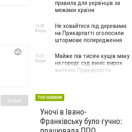
правила для українців за
межами країни
Не ховайтеся під деревами:
16:00
Вчора
на Прикарпатті оголосили
штормове попередження
🙂
Майже пів тисячі кущів маку
15:21
Вчора
на городі: суд виніс вирок
жителю Прикарпаття
ТОП НОВИНИ
Додати
Уночі в Івано-
Франківську було гучно:
працювала ППО