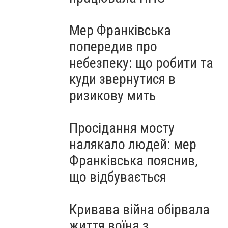
Мер Франківська
попередив про
небезпеку: що робити та
куди звернутися в
ризикову мить
Просідання мосту
налякало людей: мер
Франківська пояснив,
що відбувається
Кривава війна обірвала
життя воїна з