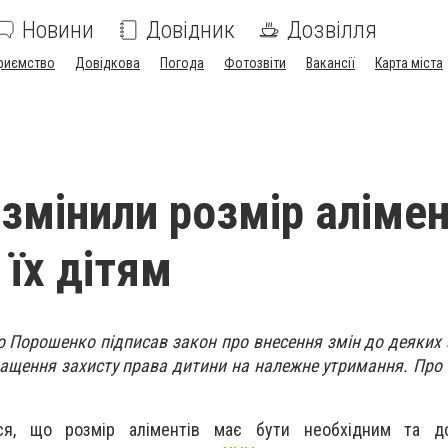
Новини
Довідник
Дозвілля
риємство
Довідкова
Погода
Фотозвіти
Вакансії
Карта міста
 змінили розмір алімен
 їх дітям
о Порошенко підписав закон про внесення змін до деяких
ращення захисту права дитини на належне утримання. Про 
ся, що розмір аліментів має бути необхідним та д