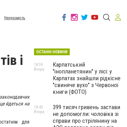
Нерухомість
ОСТАННІ НОВИНИ
тів і
Карпатський
18:59
Вчора
"інопланетянин" у лісі: у
Карпатах знайшли рідкісне
"свиняче вухо" з Червоної
книги (ФОТО)
 законодавчих
це йдеться на
399 тисяч гривень застави
18:43
Вчора
не допомогли: чоловіка зі
справи про стрілянину на
остатнім для