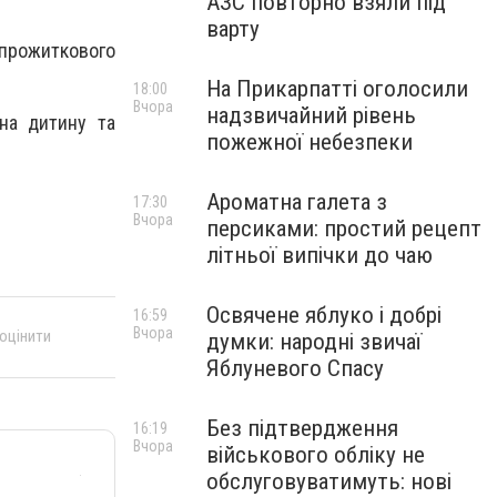
АЗС повторно взяли під
варту
прожиткового
На Прикарпатті оголосили
18:00
Вчора
надзвичайний рівень
 на дитину та
пожежної небезпеки
Ароматна галета з
17:30
Вчора
персиками: простий рецепт
літньої випічки до чаю
Освячене яблуко і добрі
16:59
Вчора
 оцінити
думки: народні звичаї
Яблуневого Спасу
Без підтвердження
16:19
Вчора
військового обліку не
обслуговуватимуть: нові