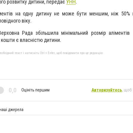
ого розвитку дитини, передає
УНН
.
іментів на одну дитину не може бути меншим, ніж 50% 
овідного віку.
Верховна Рада збільшила мінімальний розмір аліментів
 кошти є власністю дитини.
бхідний текст і натисніть Ctrl + Enter, щоб повідомити про це редакцію
0,0
Оцініть першим
Авторизуйтесь
, щоб
 наші джерела