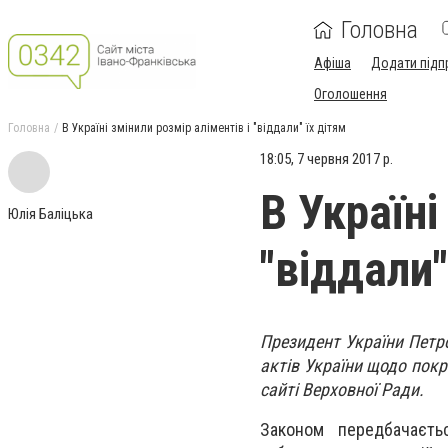
Головна
Афіша
Додати підп
Оголошення
Головна
В Україні змінили розмір аліментів і "віддали" їх дітям
18:05, 7 червня 2017 р.
В Україні
Юлія Баліцька
"віддали"
Президент України Петр
актів України щодо пок
сайті Верховної Ради.
Законом передбачаєть