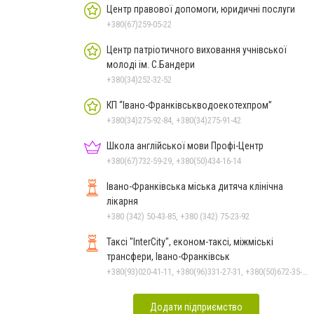
Центр правової допомоги, юридичні послуги
+380(67)259-05-22
Центр патріотичного виховання учнівської
молоді ім. С.Бандери
+380(34)252-32-52
КП “Івано-Франківськводоекотехпром”
+380(34)275-92-84, +380(34)275-91-42
Школа англійської мови Профі-Центр
+380(67)732-59-29, +380(50)434-16-14
Івано-Франківська міська дитяча клінічна
лікарня
+380 (342) 50-43-85, +380 (342) 75-23-92
Таксі "InterCity", економ-таксі, міжміські
трансфери, Івано-Франківськ
+380(93)020-41-11, +380(96)331-27-31, +380(50)672-35-28
Додати підприємство