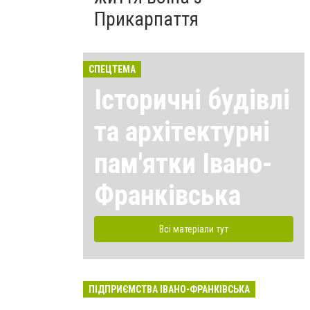
Прикарпаття
СПЕЦТЕМА
Історичні будівлі
та архітектурні
пам'ятки Івано-
Франківська
Всі матеріали тут
ПІДПРИЄМСТВА ІВАНО-ФРАНКІВСЬКА