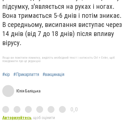
підсумку, з'являється на руках і ногах.
Вона тримається 5-6 днів і потім зникає.
В середньому, висипання виступає через
14 днів (від 7 до 18 днів) після впливу
вірусу.
Якщо ви помітили помилку, виділіть необхідний текст і натисніть Ctrl + Enter, щоб
повідомити про це редакцію
#кір
#Прикарпаття
#вакцинація
Юлія Баліцька
0,0
Авторизуйтесь
, щоб оцінити