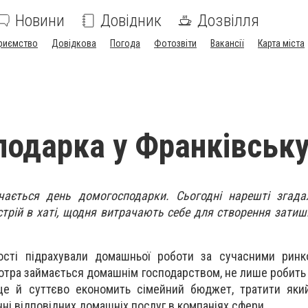
Новини
Довідник
Дозвілля
риємство
Довідкова
Погода
Фотозвіти
Вакансії
Карта міста
одарка у Франківськ
ачається день домогосподарки. Сьогодні нарешті згада
трій в хаті, щодня витрачають себе для створення затишк
тості підрахували домашньої роботи за сучасними ринк
котра займається домашнім господарством, не лише робить
 ще й суттєво економить сімейний бюджет, тратити яки
ні відповідних домашніх послуг в компаніях сфери.