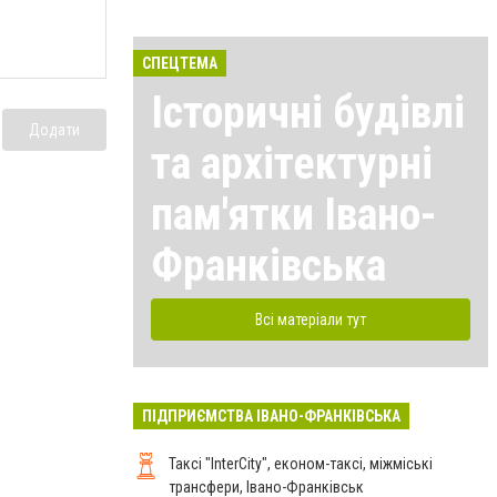
СПЕЦТЕМА
Історичні будівлі
Додати
та архітектурні
пам'ятки Івано-
Франківська
Всі матеріали тут
ПІДПРИЄМСТВА ІВАНО-ФРАНКІВСЬКА
Таксі "InterCity", економ-таксі, міжміські
трансфери, Івано-Франківськ