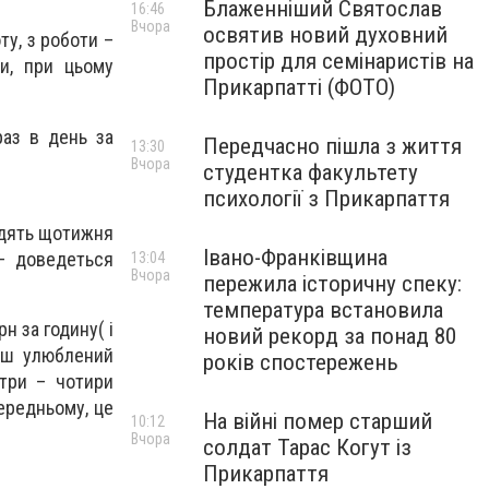
Блаженніший Святослав
16:46
Вчора
освятив новий духовний
ту, з роботи –
простір для семінаристів на
ти, при цьому
Прикарпатті (ФОТО)
раз в день за
Передчасно пішла з життя
13:30
Вчора
студентка факультету
психології з Прикарпаття
водять щотижня
Івано-Франківщина
– доведеться
13:04
Вчора
пережила історичну спеку:
температура встановила
н за годину( і
новий рекорд за понад 80
ваш улюблений
років спостережень
 три – чотири
ередньому, це
На війні помер старший
10:12
Вчора
солдат Тарас Когут із
Прикарпаття