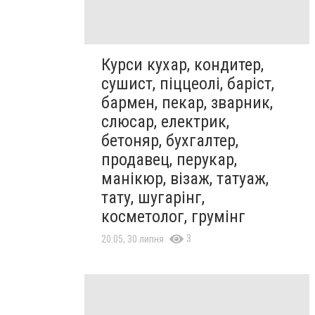
Курси кухар, кондитер,
сушист, піццеолі, баріст,
бармен, пекар, зварник,
слюсар, електрик,
бетоняр, бухгалтер,
продавец, перукар,
манікюр, візаж, татуаж,
тату, шугарінг,
косметолог, грумінг
3
20:05, 30 липня