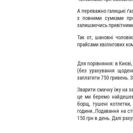
А переважно галицькі ґаз
з повними сумками прод
залишаючись привітними 
Так от, шановні чоловік
прайсами квілінгових ком
Для порівняння: в Києві
(без урахування щоден
заплатити 750 гривень. З
Зварити смачну їжу на з
це ми беремо найдешевш
борщ, тушені котлетки,
години…Подавання на сті
150 грн в день. Далі раху