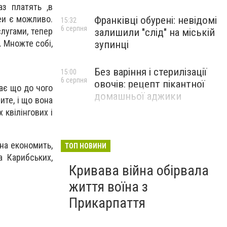
аз платять ,в
неи є можливо.
Франківці обурені: невідомі
15:32
6 серпня
слугами, тепер
залишили "слід" на міській
. Множте собі,
зупинці
Без варіння і стерилізації
15:00
6 серпня
овочів: рецепт пікантної
нає що до чого
домашньої аджики
ите, і що вона
 квілінгових і
она економить,
ТОП НОВИНИ
а Карибських,
Кривава війна обірвала
життя воїна з
Прикарпаття