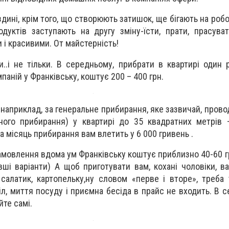
дині, крім того, що створюють затишок, ще бігають на робо
уктів заступають на другу зміну-їсти, прати, прасува
і красивими. От майстерність!
и..і не тільки. В середньому, прибрати в квартирі один 
паній у Франківську, коштує 200 – 400 грн.
, наприклад, за генеральне прибирання, яке зазвичай, про
ного прибирання) у квартирі до 35 квадратних метрів 
а місяць прибирання вам влетить у 6 000 гривень .
амовлення вдома ум Франківську коштує приблизно 40-60 гр
і варіанти) А щоб приготувати вам, кохані чоловіки, 
 салатик, картопельку,ну словом «перве і вторе», треба
л, миття посуду і приємна бесіда в прайс не входить. В с
йте самі.