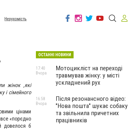
Нерухомість
ОСТАННІ НОВИНИ
у
Мотоцикліст на переході
17:40
Вчора
травмував жінку: у місті
ускладнений рух
ли жінок ,які
у і сімейного
Після резонансного відео:
16:58
Вчора
"Нова пошта" шукає собаку
овими цінами
та звільнила причетних
 все «порєдно
працівників
й довелося б