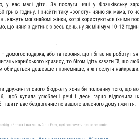
, у вас малі діти. За послуги няні у Франківську зар
50 грн в годину. І знайти таку «золоту» няню як мама, то 
няні, кажуть мої знайомі жінки, котрі користуються їхніми по
о, що няня з дитиною весь день, ну як мінімум 10-12 годин
 домогосподарка, або та героїня, що і бігає на роботу і з
итань карибського кризису, то бігом ідіть казати їй, що люб
ам обійдеться дешевше і приємніше, ніж послуги найкращих
ити дружині зі свого бюджету хоча би половину того, що в
б, щоб купила улюблені речі і десь гарно відпочила н
б тішити вас бездоганністю вашого власного дому і життя.
бхідний текст і натисніть Ctrl + Enter, щоб повідомити про це редакцію