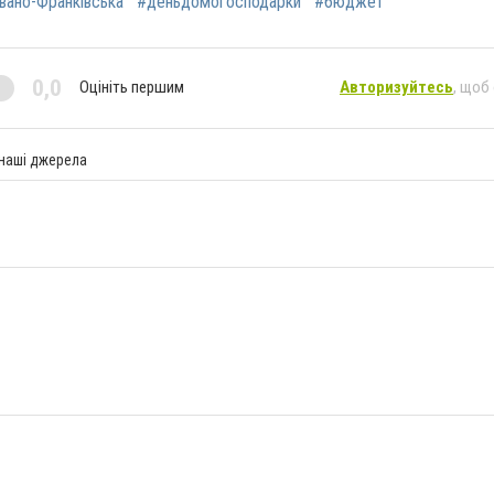
вано-Франківська
#деньдомогосподарки
#бюджет
0,0
Оцініть першим
Авторизуйтесь
, щоб
 наші джерела