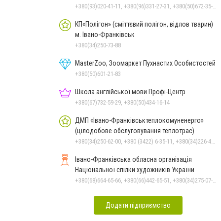
+380(93)020-41-11, +380(96)331-27-31, +380(50)672-35-28
КП«Полігон» (сміттєвий полігон, відлов тварин)
м. Івано-Франківськ
+380(34)250-73-88
MasterZoo, Зоомаркет Пухнастих Особистостей
+380(50)601-21-83
Школа англійської мови Профі-Центр
+380(67)732-59-29, +380(50)434-16-14
ДМП «Івано-Франківськтеплокомуненерго»
(цілодобове обслуговування теплотрас)
+380(34)250-62-00, +380 (3422) 6-35-11, +380(34)226-47-82
Івано-Франківська обласна організація
Національної спілки художників України
+380(68)664-65-66, +380(66)442-65-51, +380(34)275-07-97, +380(34)222-47-79
Додати підприємство