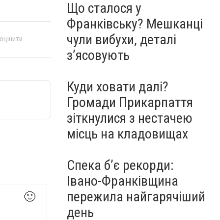
Що сталося у
Франківську? Мешканці
чули вибухи, деталі
 оцінити
з’ясовують
Куди ховати далі?
Громади Прикарпаття
зіткнулися з нестачею
місць на кладовищах
Спека б’є рекорди:
Івано-Франківщина
пережила найгарячіший
🙂
день