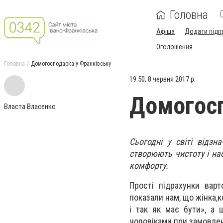
Головна
Афіша
Додати підп
Оголошення
Головна
Домогосподарка у Франківську
19:50, 8 червня 2017 р.
Домогосп
Власта Власенко
Сьогодні у світі відзн
створюють чистоту і нас
комфорту.
Прості підрахунки вар
показали нам, що жінка,
і так як має бути», а
чоловіками при замовлен