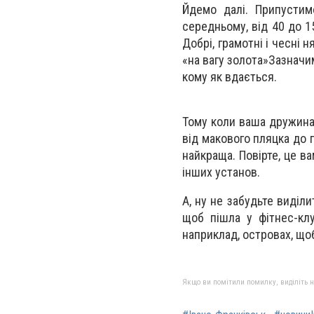
Йдемо далі. Припустимо
середньому, від 40 до 1
Добрі, грамотні і чесні 
«на вагу золота»Зазначим
кому як вдається.
Тому коли ваша дружина –
від макового пляцка до п
найкраща. Повірте, це в
інших установ.
А, ну не забудьте виділ
щоб пішла у фітнес-клу
наприклад, островах, що
Якщо ви помітили помилку, виділіть нео