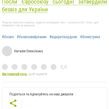
Посли Євросоюзу сьогодні затвердили
безвіз для України
Якщо ви помітили помилку, виділіть необхідний текст і натисніть Ctrl + Enter, щоб
повідомити про це редакцію
#безвіз
#безвізовийрежим
#відкритікордони
#біометрика
Наталія Олексієнко
0,0
Авторизуйтесь
, щоб оцінити
Поділіться та підписуйтесь на наші джерела