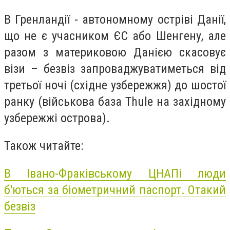
В Гренландії - автономному остріві Данії,
що не є учасником ЄС або Шенгену, але
разом з материковою Данією скасовує
візи – безвіз запроваджуватиметься від
третьої ночі (східне узбережжя) до шостої
ранку (військова база Thule на західному
узбережжі острова).
Також читайте:
В Івано-Фраківському ЦНАПі люди
б'ються за біометричний паспорт. Отакий
безвіз