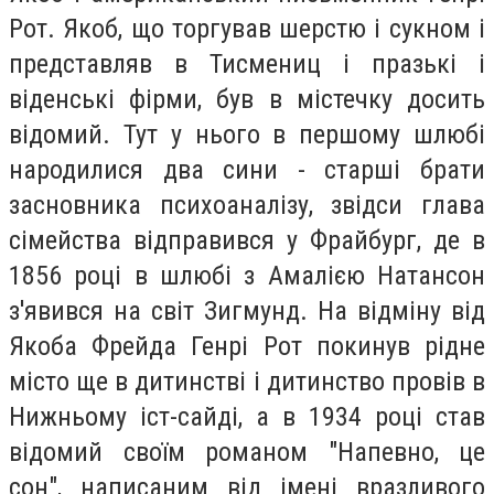
Рот. Якоб, що торгував шерстю і сукном і
представляв в Тисмениц і празькі і
віденські фірми, був в містечку досить
відомий. Тут у нього в першому шлюбі
народилися два сини - старші брати
засновника психоаналізу, звідси глава
сімейства відправився у Фрайбург, де в
1856 році в шлюбі з Амалією Натансон
з'явився на світ Зигмунд. На відміну від
Якоба Фрейда Генрі Рот покинув рідне
місто ще в дитинстві і дитинство провів в
Нижньому іст-сайді, а в 1934 році став
відомий своїм романом "Напевно, це
сон", написаним від імені вразливого