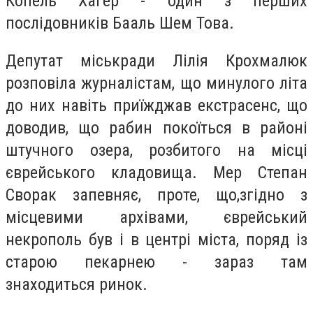
Копель Хагер - один з перших
послідовників Бааль Шем Това.
Депутат міськради Лілія Крохмалюк
розповіла журналістам, що минулого літа
до них навіть приїжджав екстрасенс, що
доводив, що рабин покоїться в районі
штучного озера, розбитого на місці
єврейського кладовища. Мер Степан
Сворак запевняє, проте, що,згідно з
місцевими архівами, єврейський
некрополь був і в центрі міста, поряд із
старою пекарнею - зараз там
знаходиться ринок.