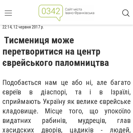
22:14, 12 червня 2017 р.
Тисмениця може
перетворитися на центр
єврейського паломництва
Подобається нам це або ні, але багато
євреїв в діаспорі, та і в Ізраїлі,
сприймають Україну як велике єврейське
кладовище. Місце того, що упокоїло
видатних рабинів, мудреців, глав
хасидских дворів, цадиків - людей,