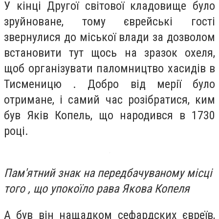
У кінці Другої світової кладовище було
зруйноване, тому єврейські гості
звернулися до міської влади за дозволом
встановити тут щось на зразок охеля,
щоб організувати паломництво хасидів в
Тисменицю . Добро від мерії було
отримане, і самий час розібратися, ким
був Яків Копель, що народився в 1730
році.
Пам'ятний знак на передбачуваному місці
того , що упокоїло рава Якова Копеля
А був він нащадком сефардских євреїв,