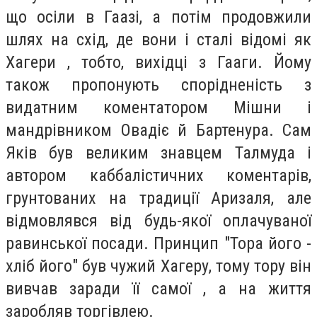
що осіли в Гаазі, а потім продовжили
шлях на схід, де вони і сталі відомі як
Хагери , тобто, вихідці з Гааги. Йому
також пропонують спорідненість з
видатним коментатором Мішни і
мандрівником Овадіє й Бартенура. Сам
Яків був великим знавцем Талмуда і
автором каббалістичних коментарів,
грунтованих на традиції Аризаля, але
відмовлявся від будь-якої оплачуваної
равинської посади. Принцип "Тора його -
хліб його" був чужий Хагеру, тому тору він
вивчав заради її самої , а на життя
заробляв торгівлею.