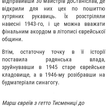
відправивши 30 майстрів доСтаніслав, де
відкрили для них цех по пошиттю
хутряних рукавиць. Їх розстріляли
навесні 1943-го, і це можна вважати
фінальним акордом в літописі єврейської
общини.
Втім, остаточну точку в її історії
поставила радянська влада,
зруйнувавши в 1945 старе єврейське
кладовище, а в 1946-му розібравши на
будматеріали синагогу.
Марш євреїв з гетто Тисмениці до