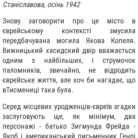
Станіславова, осінь 1942
Знову заговорити про це місто в
єврейському контексті змусила
передбачувана могила Якова Копеля.
Вижницький хасидский двір вважається
одним з найбільших, і струмочок
паломників, звичайно, не відродить
єврейське життя, але хоч би нагадає, що
вТисмениці така була.
Серед місцевих уродженців-євреїв згадки
заслуговують ще, як мінімум, два
персонажі - батько Зигмунда Фрейда -
Якоб і американський письменник Генрі