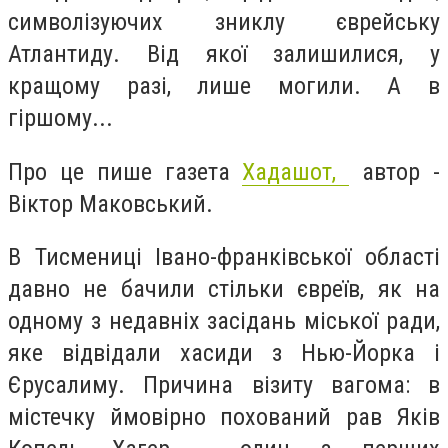
символізуючих зниклу єврейську
Атлантиду. Від якої залишилися, у
кращому разі, лише могили. А в
гіршому...
Про це пише газета
Хадашот,
автор -
Віктор Маковський.
В Тисмениці Івано-франківської області
давно не бачили стільки євреїв, як на
одному з недавніх засідань міської ради,
яке відвідали хасиди з Нью-Йорка і
Єрусалиму. Причина візиту вагома: в
містечку ймовірно похований рав Яків