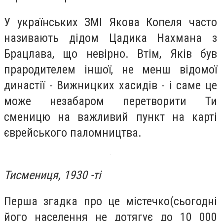
У українських ЗМІ Якова Копеля часто
називають дідом Цадика Нахмана з
Брацлава, що невірно. Втім, Яків був
прародителем іншої, не менш відомої
династії - Вижницких хасидів - і саме це
може незабаром перетворити Ти
сменицю на важливий пункт на карті
єврейського паломництва.
Тисмениця, 1930 -ті
Перша згадка про це містечко(сьогодні
його населення не дотягує до 10 000