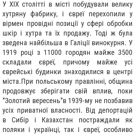
У XIX столітті в місті побудували велику
хутряну фабрику, і євреї перехопили у
вірмен провідні позиції у сфері обробки
шкір і хутра та їх продажу. Тоді ж була
зведена найбільша в Галіції винокурня. У
1919 році з 11000 городян майже 3500
складали євреї, причому майже усі
єврейські будинки знаходилися в центрі
міста.При польському правлінні, община
продовжує зберігати свій вплив, поки
"Золотий вересень"в 1939-му не позбавив
усіх приватної власності. Від депортацій
в Сибір і Казахстан постраждали як
поляки і українці, так і євреї, особливо