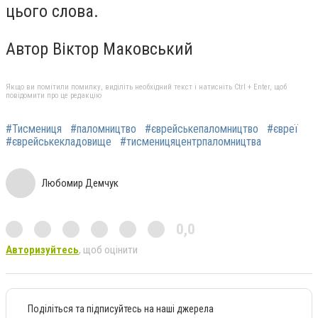
цього слова.
Автор Віктор Маковський
Якщо ви помітили помилку, виділіть необхідний текст і натисніть Ctrl + Enter, щоб
повідомити про це редакцію
#Тисмениця
#паломництво
#єврейськепаломництво
#євреї
#єврейськекладовище
#тисменицяцентрпаломництва
Любомир Демчук
0,0
Авторизуйтесь
, щоб оцінити
Поділіться та підписуйтесь на наші джерела