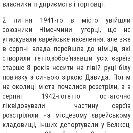
власники підприємств і торговці.
2 липня 1941-го в місто увійшли
союзники Німеччини -угорці, що не
утискували єврейське населення, але вже
в серпні влада перейшла до німців, які
створили гетто,зобов'язавши усіх євреїв
старше 8 років носити на лівій руці білу
пов'язку з синьою зіркою Давида. Потім
на околиці міста почалися розстріли, а в
серпні 1942-гогетто остаточно
ліквідовували - частину євреїв
розстріляли на місцевому єврейському
кладовищі, інших депортували у Белжец,