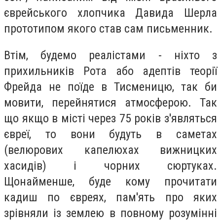
єврейського хлопчика Давида Шерла
прототипом якого став сам письменник.
Втім, будемо реалістами - ніхто з
прихильників Рота або адептів теорії
Фрейда не поїде в Тисменицю, так би
мовити, перейнятися атмосферою. Так
що якщо в місті через 75 років з'являться
євреї, то вони будуть в саметах
(велюрових капелюхах вижницких
хасидів) і чорних сюртуках.
Щонайменше, буде кому прочитати
кадиш по євреях, пам'ять про яких
зрівняли із землею в повному розумінні