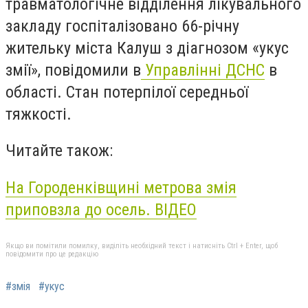
травматологічне відділення лікувального
закладу госпіталізовано 66-річну
жительку міста Калуш з діагнозом «укус
змії», повідомили в
Управлінні ДСНС
в
області. Стан потерпілої середньої
тяжкості.
Читайте також:
На Городенківщині метрова змія
приповзла до осель. ВІДЕО
Якщо ви помітили помилку, виділіть необхідний текст і натисніть Ctrl + Enter, щоб
повідомити про це редакцію
#змія
#укус