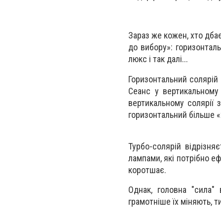
Зараз же кожен, хто дбає
до вибору»: горизонталь
люкс і так далі...
Горизонтальний солярій 
Сеанс у вертикальному
вертикальному солярії з
горизонтальний більше «
Турбо-солярій відрізня
лампами, які потрібно е
коротшає.
Однак, головна "сила" 
грамотніше їх міняють, т