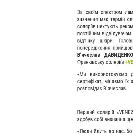
За своїм спектром лам
значення має термін слу
соляріїв нехтують реко
постійним відвідувачам
відтінку шкіри. Голо
попередження: прийшовши
В’ячеслав ДАВИДЕНКО
Франківську соляріїв
«VE
«Ми використовуємо до
сертифікат, міняємо їх 
розповідає В'ячеслав.
Перший солярій «VENEZI
здобув собі визнання ще 
«Люди йдуть до нас, бо 