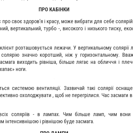
ПРО КАБІНКИ
 про своє здоров’я і красу, може вибрати для себе солярій
ний, вертикальний, турбо -, високого і низького тиску, ек
клієнт розташовується лежачи. У вертикальному солярії л
 солярію значно коротший, ніж у горизонтальному. Вва
асмага виходить рівніша, більше лягає на обличчя і плечо
хапає» ноги.
ється системою вентиляції. Зазвичай такі солярії оснащ
фективно охолоджувати , щоб не перегрілися. Час засмаги в
всіх соляріїв - в лампах. Чим більше ламп, чим вони 
им інтенсивнішою і рівнішою буде засмага.