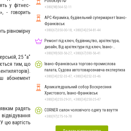
Робоклуб ІФ
ять у фітнес-
+380(98)564-52-11
», - говорить
АРС-Кераміка, будівельний супермаркет Івано-
Франківськ
+380(67)350-00-18, +380(34)254-81-44
ть рівномірну
Ремонт під ключ, будівництво, архітектура,
дизайн, Від архітектури під ключ, Івано-
Франківськ
+380(99)503-56-27, +380(67)593-56-41
рській, 25 "а"
яється тим, що
Івано-Франківська торгово-промислова
палата, Судова автотоварознавча експертиза
ентиляторів).
+380(34)252-33-47, +380(34)252-33-46
аш абонемент
Архикатедральний собор Воскресіння
Христового, Івано-Франківськ
+380(34)255-29-31, +380(34)250-25-47
лявкам радять
CORNER салон чоловічого одягу та взуття
 відвідування
+380(97)275-16-78
 У цю вартість
Додати підприємство