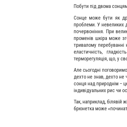
Побути під двома сонцям
Сонце може бути як дру
проблеми. У невеликих д
почервоніння. При вели
променів шкіра може зго
тривалому перебуванні н
еластичність, гладкі
терморегуляція, що, у св
Але сьогодні поговоримо
дехто не знав, дехто не 
сонця над природнім – ц
індивідуальних рис чи о
Так, наприклад, білявій 
брюнетка може «починати