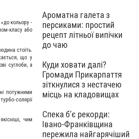
Ароматна галета з
 «до кольору -
персиками: простий
оном-класу або
рецепт літньої випічки
до чаю
юдина стоїть.
жається, що у
Куди ховати далі?
ві суглоби, а
Громади Прикарпаття
зіткнулися з нестачею
ені потужними
місць на кладовищах
 турбо-солярії
Спека б’є рекорди:
якісніші, чим
Івано-Франківщина
пережила найгарячіший