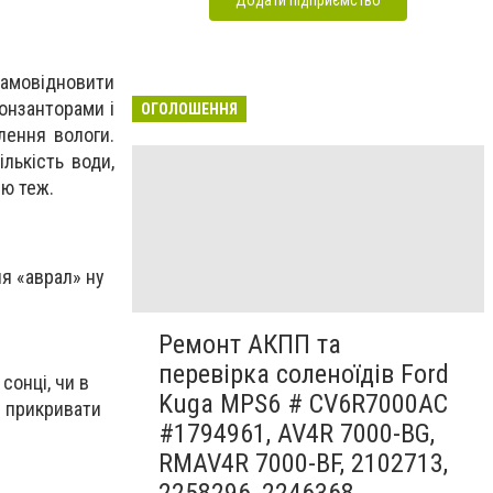
самовідновити
онзанторами і
ОГОЛОШЕННЯ
лення вологи.
лькість води,
ію теж.
чя «аврал» ну
Ремонт АКПП та
перевірка соленоїдів Ford
сонці, чи в
Kuga MPS6 # CV6R7000AC
й прикривати
#1794961, AV4R 7000-BG,
RMAV4R 7000-BF, 2102713,
2258296, 2246368,