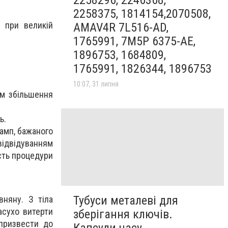
2258375, 1814154,2070508,
 при великій
AMAV4R 7L516-AD,
1765991, 7M5P 6375-AE,
1896753, 1684809,
1765991, 1826344, 1896753
10:07, 31 липня
им збільшення
ь.
амп, бажаного
ідвідуванням
сть процедури
Тубуси металеві для
вняну. З тіла
асухо витерти
зберігання ключів.
 призвести до