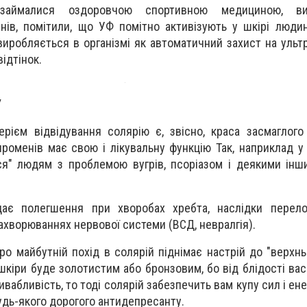
 займалися оздоровчою спортивною медициною, в
нів, помітили, що УФ помітно активізують у шкірі люди
иробляється в організмі як автоматичний захист на ультр
ідтінок.
У
ієм відвідування солярію є, звісно, краса засмаглого 
роменів має свою і лікувальну функцію Так, наприклад у 
ся" людям з проблемою вугрів, псоріазом і деякими ін
є полегшення при хворобах хребта, наслідки перелом
захворюваннях нервової системи (ВСД, невралгія).
ро майбутній похід в солярій піднімає настрій до "верхнь
 шкіри буде золотистим або бронзовим, бо від блідості вас
вабливість, то тоді солярій забезпечить вам купу сил і ене
удь-якого дорогого антидепресанту.