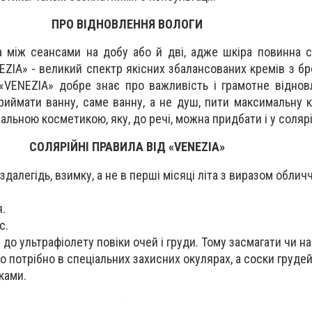
ПРО ВІДНОВЛЕННЯ ВОЛОГИ
 між сеансами на добу або й дві, адже шкіра повинна 
EZIA» - великий спектр якісних збалансованих кремів з бр
 «VENEZIA» добре знає про важливість і грамотне віднов
иймати ванну, саме ванну, а не душ, пити максимальну кі
льною косметикою, яку, до речі, можна придбати і у соляр
СОЛЯРІЙНІ ПРАВИЛА ВІД «VENEZIA»
здалегідь, взимку, а не в перші місяці літа з виразом облич
.
с.
до ультрафіолету повіки очей і груди. Тому засмагати чи на 
о потрібно в спеціальних захисних окулярах, а соски груде
ками.