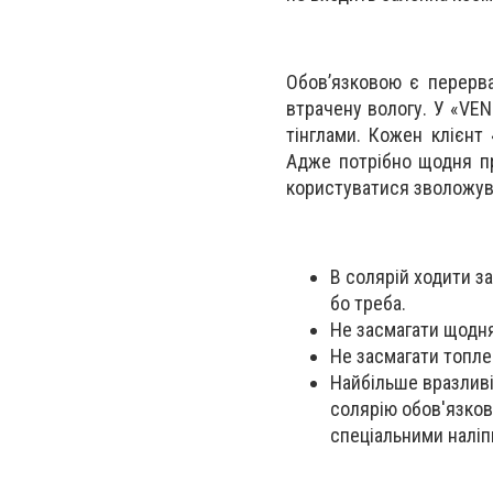
Обов’язковою є перерва
втрачену вологу. У «VEN
тінглами. Кожен клієнт
Адже потрібно щодня пр
користуватися зволожува
В солярій ходити за
бо треба.
Не засмагати щодня
Не засмагати топле
Найбільше вразливі 
солярію обов'язков
спеціальними наліп