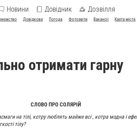
Новини
Довідник
Дозвілля
риємство
Довідкова
Погода
Фотозвіти
Вакансії
Карта міста
льно отримати гарну
СЛОВО ПРО СОЛЯРІЙ
смаги на тілі, котру люблять майже всі , котра модна і ефе
гкості тілу?