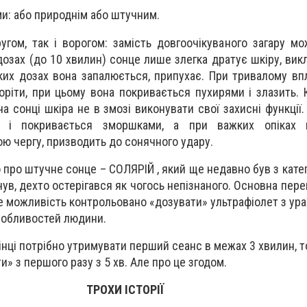
и: або природнім або штучним.
гом, так і ворогом: замість довгоочікуваного загару м
озах (до 10 хвилин) сонце лише злегка дратує шкіру, вик
ких дозах вона запалюється, припухає. При тривалому вп
ріти, при цьому вона покривається пухирями і злазить. К
а сонці шкіра не в змозі виконувати свої захисні функції
сть і покривається зморшками, а при важких опіках 
ою чергу, призводить до сонячного удару.
 про штучне сонце – СОЛЯРІЙ , який ще недавно був з катег
чув, дехто остерігався як чогось непізнаного. Основна пер
е можливість контрольовано «дозувати» ультрафіолет з ура
собливостей людини.
жінці потрібно утримувати перший сеанс в межах 3 хвилин, т
» з першого разу з 5 хв. Але про це згодом.
ТРОХИ ІСТОРІЇ