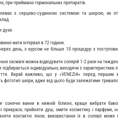
их, при прийманні гормональних препаратів.
лемах з серцево-судинною системою та шкірою, як от
клад.
 духи.
винні мати інтервал в 72 години.
 через день, з курсом не більше 10 процедур з поступов
ння засмаги можна відвідувати солярій 1-2 рази на тижден
 підбирається індивідуально, виходячи з характеристики л
уття. Вкрай важливо, що у «VENEZIA» перед першим в
ь фототип шкіри, адже від цього буде залежатиме тривалі
 сонячні ванни в нижній білизні, краще вибрати баво
сі прикраси, прийняти душ, змити косметику і парфуми, н
 зняти контактні лінзи, використання їх в солярії може