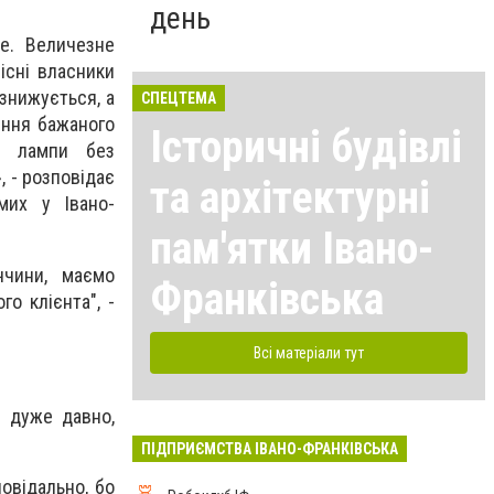
день
е. Величезне
існі власники
знижується, а
СПЕЦТЕМА
ення бажаного
Історичні будівлі
ює лампи без
, - розповідає
та архітектурні
мих у Івано-
пам'ятки Івано-
ччини, маємо
Франківська
го клієнта", -
Всі матеріали тут
е дуже давно,
ПІДПРИЄМСТВА ІВАНО-ФРАНКІВСЬКА
овідально, бо