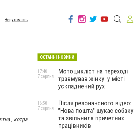
Нерухомість
ОСТАННІ НОВИНИ
Мотоцикліст на переході
17:40
7 серпня
травмував жінку: у місті
ускладнений рух
Після резонансного відео:
16:58
7 серпня
"Нова пошта" шукає собаку
та звільнила причетних
ктна , котра
працівників