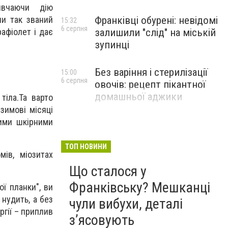
ивчаючи дію
Франківці обурені: невідомі
ни так званий
15:32
6 серпня
залишили "слід" на міській
афіолет і дає
зупинці
Без варіння і стерилізації
15:00
6 серпня
овочів: рецепт пікантної
домашньої аджики
тіла.Та варто
зимові місяці
шими шкірними
ТОП НОВИНИ
ів, міозитах
Що сталося у
Франківську? Мешканці
ої планки", ви
 нудить, а без
чули вибухи, деталі
ргії – приплив
з’ясовують