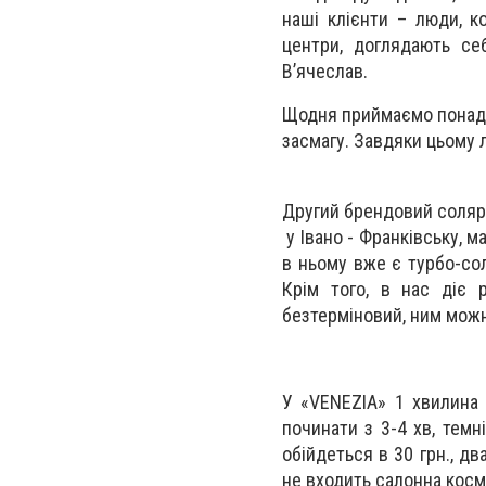
наші клієнти – люди, к
центри, доглядають се
В’ячеслав.
Щодня приймаємо понад 
засмагу. Завдяки цьому л
Другий брендовий соля
у Івано - Франківську, ма
в ньому вже є турбо-сол
Крім того, в нас діє 
безтерміновий, ним можн
У «VENEZIA» 1 хвилина 
починати з 3-4 хв, темн
обійдеться в 30 грн., дв
не входить салонна косм