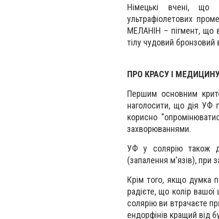
Німецькі вчені, що
ультрафіолетових проме
МЕЛАНІН – пігмент, що в
тілу чудовий бронзовий в
ПРО КРАСУ І МЕДИЦИН
Першим основним критер
наголосити, що дія УФ п
корисно "опромінювати
захворюваннями.
УФ у солярію також да
(запалення м'язів), при 
Крім того, якщо думка п
радієте, що колір вашої
солярію ви втрачаєте при
ендорфінів кращий від б