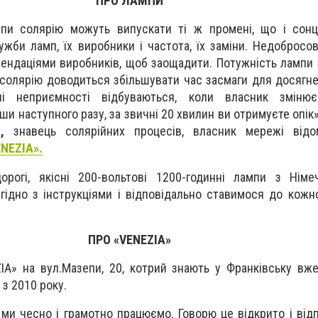
ПРО ЛАМПИ
пи солярію можуть випускати ті ж промені, що і сонц
жби ламп, їх виробники і частота, їх заміни. Недобросов
мендаціями виробників, щоб заощадити. Потужність лампи 
 солярію доводиться збільшувати час засмаги для досягн
вні неприємності відбуваються, коли власник змін
 наступного разу, за звичні 20 хвилин ви отримуєте опік»
,
знавець солярійних процесів, власник мережі відо
NEZIA».
рогі, якісні 200-вольтові 1200-годинні лампи з Німе
згідно з інструкціями і відповідально ставимося до кожно
ПРО «VENEZIA»
A» на вул.Мазепи, 20, котрий знають у Франківську вж
з 2010 року.
ми чесно і грамотно працюємо. Говорю це відкрито і відп