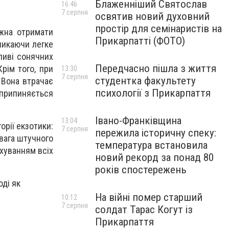
Блаженніший Святослав
16:46
7 серпня
освятив новий духовний
простір для семінаристів на
ожна отримати
Прикарпатті (ФОТО)
ликаючи легке
ливі сонячних
Передчасно пішла з життя
рім того, при
13:30
7 серпня
студентка факультету
. Вона втрачає
психології з Прикарпаття
припиняється
Івано-Франківщина
13:04
орії екзотики:
7 серпня
пережила історичну спеку:
евага штучного
температура встановила
хуванням всіх
новий рекорд за понад 80
років спостережень
оді як
На війні помер старший
10:12
7 серпня
солдат Тарас Когут із
Прикарпаття