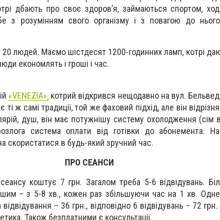
отрі дбають про своє здоров’я, займаються спортом, ход
бе з розумінням свого організму і з повагою до нього
20 людей. Маємо шістдесят 1200-годинних ламп, котрі даю
юди економлять і гроші і час.
рій
«VENEZIA»,
котрий відкрився нещодавно на вул. Бельведе
є ті ж самі традиції, той же фаховий підхід, але він відрізн
ярій, душ, він має потужнішу систему охолодження (сім в
розлога система оплати від готівки до абонемента. Н
а скористатися в будь-який зручний час.
ПРО СЕАНСИ
сеансу коштує 7 грн. Загалом треба 5-6 відвідувань. Бі
ішим – з 5-8 хв., кожен раз збільшуючи час на 1 хв. Одне
а відвідування – 36 грн., відповідно 6 відвідувань – 72 грн.
етика. Також безплатними є консультації.