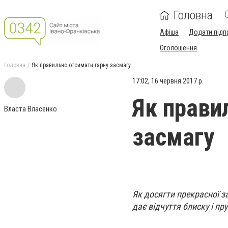
Головна
Афіша
Додати підп
Оголошення
Головна
Як правильно отримати гарну засмагу
17:02, 16 червня 2017 р.
Як прави
Власта Власенко
засмагу
Як досягти прекрасної за
дає відчуття блиску і пру