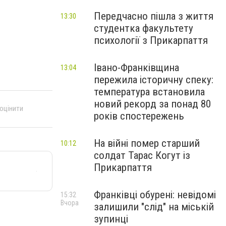
Передчасно пішла з життя
13:30
студентка факультету
психології з Прикарпаття
Івано-Франківщина
13:04
пережила історичну спеку:
температура встановила
новий рекорд за понад 80
 оцінити
років спостережень
На війні помер старший
10:12
солдат Тарас Когут із
Прикарпаття
Франківці обурені: невідомі
15:32
Вчора
залишили "слід" на міській
зупинці