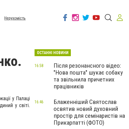
Нерухомість
ОСТАННІ НОВИНИ
нко.
Після резонансного відео:
16:58
"Нова пошта" шукає собаку
та звільнила причетних
працівників
ації у Палаці
Блаженніший Святослав
16:46
иний у світі.
освятив новий духовний
простір для семінаристів на
Прикарпатті (ФОТО)