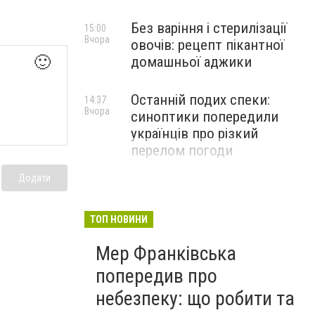
Без варіння і стерилізації
15:00
Вчора
овочів: рецепт пікантної
🙂
домашньої аджики
Останній подих спеки:
14:37
Вчора
синоптики попередили
українців про різкий
перелом погоди
Додати
ТОП НОВИНИ
Мер Франківська
попередив про
небезпеку: що робити та