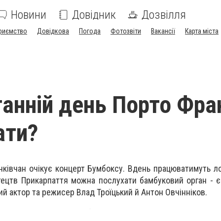
Новини
Довідник
Дозвілля
риємство
Довідкова
Погода
Фотозвіти
Вакансії
Карта міста
анній день Порто Фра
ати?
нківчан очікує концерт Бумбоксу. Вдень працюватимуть лок
тецтв Прикарпаття можна послухати бамбуковий орган - єд
ий актор та режисер Влад Троїцький й Антон Овчінніков.