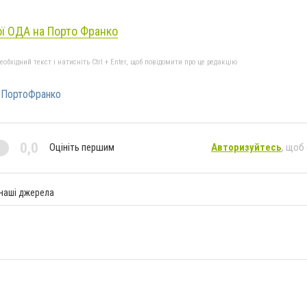
ої ОДА на Порто Франко
бхідний текст і натисніть Ctrl + Enter, щоб повідомити про це редакцію
#ПортоФранко
0,0
Оцініть першим
Авторизуйтесь
, щоб
 наші джерела