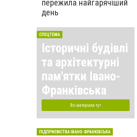
пережила найгарячіший
день
СПЕЦТЕМА
Історичні будівлі
та архітектурні
пам'ятки Івано-
Франківська
Всі матеріали тут
ПІДПРИЄМСТВА ІВАНО-ФРАНКІВСЬКА