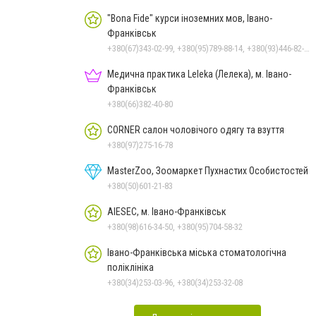
"Bona Fide" курси іноземних мов, Івано-
Франківськ
+380(67)343-02-99, +380(95)789-88-14, +380(93)446-82-29, +380(34)275-28-15
Медична практика Leleka (Лелека), м. Івано-
Франківськ
+380(66)382-40-80
CORNER салон чоловічого одягу та взуття
+380(97)275-16-78
MasterZoo, Зоомаркет Пухнастих Особистостей
+380(50)601-21-83
AIESEC, м. Івано-Франківськ
+380(98)616-34-50, +380(95)704-58-32
Івано-Франківська міська стоматологічна
поліклініка
+380(34)253-03-96, +380(34)253-32-08