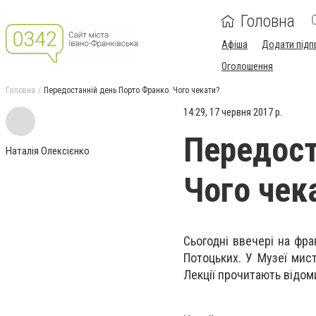
Головна
Афіша
Додати підп
Оголошення
Головна
Передостанній день Порто Франко. Чого чекати?
14:29, 17 червня 2017 р.
Передост
Наталія Олексієнко
Чого чек
Сьогодні ввечері на фра
Потоцьких. У Музеї мис
Лекції прочитають відом