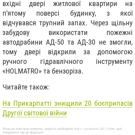
вхідні двері житлової квартири на
п'ятому поверсі будинку, з якої
відчувався трупний запах. Через щільну
забудову використати пожежні
автодрабини АД-50 та АД-30 не змогли,
тому двері відкрили за допомогою
ручного гідравлічного інструменту
«HOLMATRO» та бензоріза.
Читайте також:
На Прикарпатті знищили 20 боєприпасів
Другої світової війни
Якщо ви помітили помилку, виділіть необхідний текст і натисніть Ctrl + Enter, щоб
повідомити про це редакцію