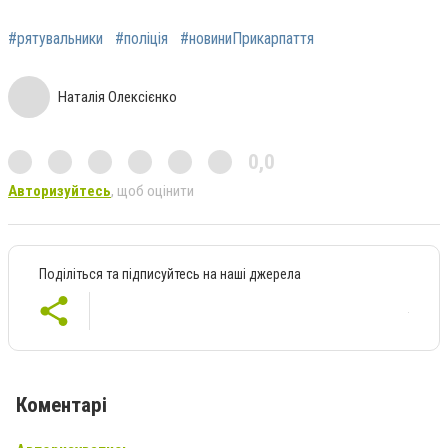
#рятувальники
#поліція
#новиниПрикарпаття
Наталія Олексієнко
0,0
Авторизуйтесь
, щоб оцінити
Поділіться та підписуйтесь на наші джерела
Коментарі