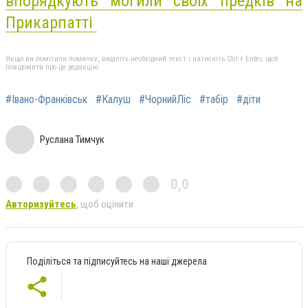
впорядкують могили своїх предків на
Прикарпатті
Якщо ви помітили помилку, виділіть необхідний текст і натисніть Ctrl + Enter, щоб
повідомити про це редакцію
#Івано-Франківськ
#Калуш
#ЧорнийЛіс
#табір
#діти
Руслана Тимчук
0,0
Авторизуйтесь
, щоб оцінити
Поділіться та підписуйтесь на наші джерела