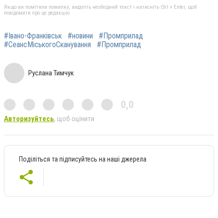
Якщо ви помітили помилку, виділіть необхідний текст і натисніть Ctrl + Enter, щоб
повідомити про це редакцію
#Івано-Франківськ
#новини
#Промприлад
#СеансМіськогоСканування
#Промприлад
Руслана Тимчук
0,0
Авторизуйтесь
, щоб оцінити
Поділіться та підписуйтесь на наші джерела