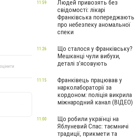
Людей привозять без
11:59
свідомості: лікарі
Франківська попереджають
про небезпеку аномальної
спеки
Що сталося у Франківську?
11:26
Мешканці чули вибухи,
деталі з’ясовують
 оцінити
Франківець працював у
11:15
нарколабораторії за
кордоном: поліція викрила
міжнародний канал (ВІДЕО)
Що робили українці на
11:00
Яблуневий Спас: таємничі
традиції, прикмети та