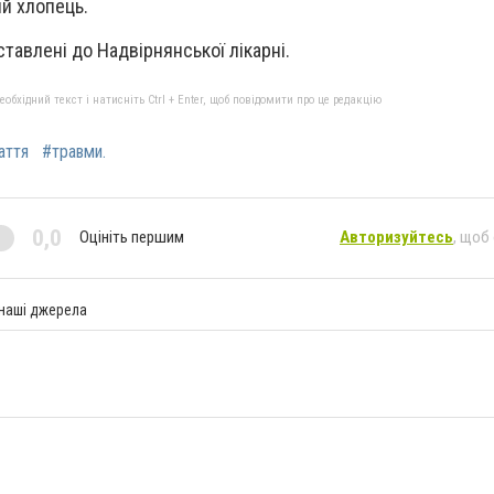
ий хлопець.
тавлені до Надвірнянської лікарні.
бхідний текст і натисніть Ctrl + Enter, щоб повідомити про це редакцію
аття
#травми.
0,0
Оцініть першим
Авторизуйтесь
, щоб
 наші джерела