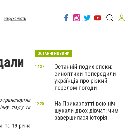
Нерухомість
ОСТАННІ НОВИНИ
дали
Останній подих спеки:
14:37
синоптики попередили
українців про різкий
перелом погоди
о-транспортна
На Прикарпатті всю ніч
12:28
ічну смугу та
шукали двох дівчат: чим
завершилася історія
а та 19-річна