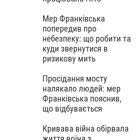
Мер Франківська
попередив про
небезпеку: що робити та
куди звернутися в
ризикову мить
Просідання мосту
налякало людей: мер
Франківська пояснив,
що відбувається
Кривава війна обірвала
життя воїна з