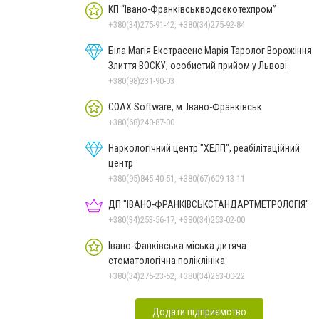
КП “Івано-Франківськводоекотехпром”
+380(34)275-91-42, +380(34)275-92-84
Біла Магія Екстрасенс Марія Таролог Ворожіння
Злиття ВОСКУ, особистий прийом у Львові
+380(98)231-90-03
COAX Software, м. Івано-Франківськ
+380(68)240-87-00
Наркологічний центр "ХЕЛП", реабілітаційний
центр
+380(95)845-40-51, +380(67)609-13-11
ДП "ІВАНО-ФРАНКІВСЬК­СТАНДАРТ­МЕТРОЛОГІЯ"
+380(34)253-56-17, +380(34)253-02-00
Івано-Фанківська міська дитяча
стоматологічна поліклініка
+380(34)275-23-52, +380(34)253-00-22
Додати підприємство