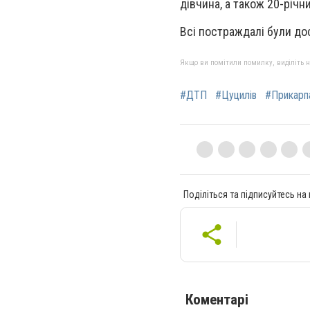
дівчина, а також 20-річн
Всі постраждалі були дос
Якщо ви помітили помилку, виділіть нео
#ДТП
#Цуцилів
#Прикарп
Поділіться та підписуйтесь на
Коментарі