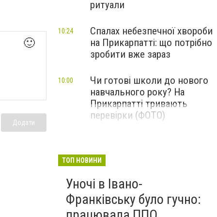
ритуали
Спалах небезпечної хвороби
10:24
🙂
на Прикарпатті: що потрібно
зробити вже зараз
Чи готові школи до нового
10:00
навчального року? На
Прикарпатті тривають
перевірки (ФОТО)
Додати
ТОП НОВИНИ
Уночі в Івано-
Франківську було гучно:
працювала ППО