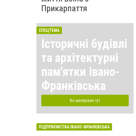
Прикарпаття
СПЕЦТЕМА
Історичні будівлі
та архітектурні
пам'ятки Івано-
Франківська
Всі матеріали тут
ПІДПРИЄМСТВА ІВАНО-ФРАНКІВСЬКА