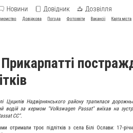
Новини
Довідник
Дозвілля
риємство
Довідкова
Погода
Фотозвіти
Вакансії
Карта міста
 Прикарпатті постраж
ітків
елі Цуцилів Надвірнянського району трапилася дорожнь
ний водій за кермом "Volkswagen Passat" виїхав на зустр
assat СС".
авми отримали троє підлітків з села Білі Ослави: 17-річн