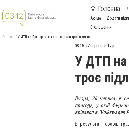
Головна
Афіша
Додати підп
Оголошення
Головна
У ДТП на Прикарпатті постраждали троє підлітків
08:05, 27 червня 2017 р.
У ДТП на
троє підл
Вчора, 26 червня, в с
пригода, у якій 44-річ
врізався в "Volkswagen P
В результаті аварії, тр