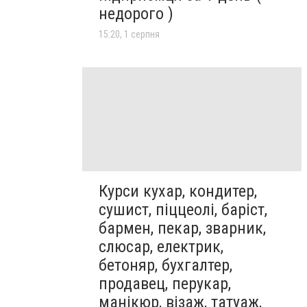
недорого )
15:20, 1 серпня
Курси кухар, кондитер,
сушист, піццеолі, баріст,
бармен, пекар, зварник,
слюсар, електрик,
бетоняр, бухгалтер,
продавец, перукар,
манікюр, візаж, татуаж,