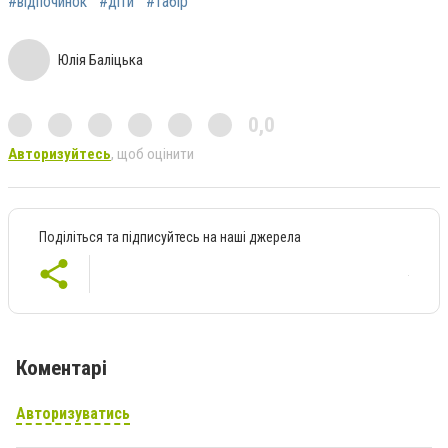
#відпочинок
#діти
#табір
Юлія Баліцька
0,0
Авторизуйтесь
, щоб оцінити
Поділіться та підписуйтесь на наші джерела
Коментарі
Авторизуватись