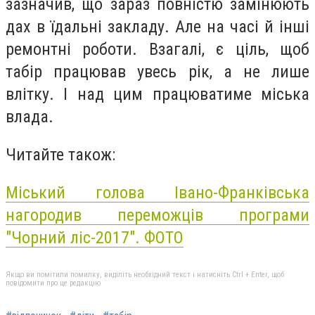
зазначив, що зараз повністю замінюють
дах в їдальні закладу. Але на часі й інші
ремонтні роботи. Взагалі, є ціль, щоб
табір працював увесь рік, а не лише
влітку. І над цим працюватиме міська
влада.
Читайте також:
Міський голова Івано-Франківська
нагородив переможців програми
"Чорний ліс-2017". ФОТО
Якщо ви помітили помилку, виділіть необхідний текст і натисніть Ctrl + Enter, щоб
повідомити про це редакцію