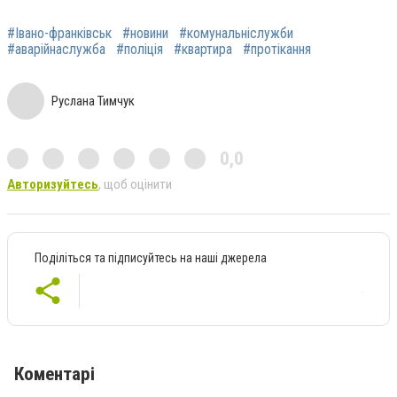
#Івано-франківськ
#новини
#комунальніслужби
#аварійнаслужба
#поліція
#квартира
#протікання
Руслана Тимчук
0,0
Авторизуйтесь
, щоб оцінити
Поділіться та підписуйтесь на наші джерела
Коментарі