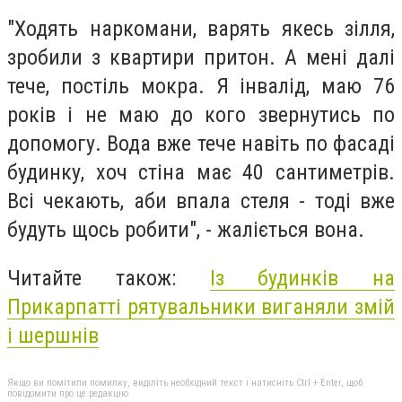
"Ходять наркомани, варять якесь зілля,
зробили з квартири притон. А мені далі
тече, постіль мокра. Я інвалід, маю 76
років і не маю до кого звернутись по
допомогу. Вода вже тече навіть по фасаді
будинку, хоч стіна має 40 сантиметрів.
Всі чекають, аби впала стеля - тоді вже
будуть щось робити", - жаліється вона.
Читайте також:
Із будинків на
Прикарпатті рятувальники виганяли змій
і шершнів
Якщо ви помітили помилку, виділіть необхідний текст і натисніть Ctrl + Enter, щоб
повідомити про це редакцію