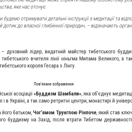
ства, яке нас оточує.
 будемо отримувати детальні інструкції з медитації та відпо
й дотик до власної глибинної природи», – відзначають орган
– духовний лідер, видатний майстер тибетського будди
 тибетського вчителя лінії ніньгма Мипама Великого, а т
ибетського короля Гесара з Лінгу.
Пов’язане зображення
ської асоціації
«Буддизм Шамбали»
, яка об’єднує медитац
і і в Україні, а так само ретритні центри, монастирі й універ
а його батьком,
Чог’ямом Трунгпою Рінпоче
, який став клю
ого буддизму на Захід, після втрати Тибетом державності