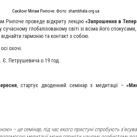
Сакйонг Міпам Рінпоче. Фото: shambhala.org.ua
м Рінпоче проведе відкриту лекцію
«Запрошення в Тепер
 сучасному глобалізованому світі зі всіма його спокусами,
 віднайти гармонію та контакт з собою.
осі охочі.
л. Є. Петрушевича о 19 год.
вересня
, стартує дводенний семінар з медитації –
«Ми
ою» – це семінар, під час якого пристуні спробують з’ясува
 допомогою медитації може сприяти нашому особистому роз