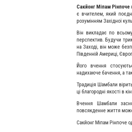
Сакйонг Міпам Рінпоче
н
є вчителем, який поєдн
розумінням Західної куль
Він викладає по всьому
перспектив. Будучи три
на Заході, він може без
Південній Америці, Європі
Його вчення стосують
надихаюче бачення, а та
Традиція Шамбали вірить 
ці благородні якості в кі
Вчення Шамбали засно
повсякденне життя може
Сакйонг Міпам Рінпоче о