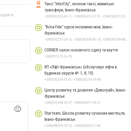
Таксі "InterCity", економ-таксі, міжміські
трансфери, Івано-Франківськ
 оцінити
+380(93)020-41-11, +380(96)331-27-31, +380(50)672-35-28
"Bona Fide" курси іноземних мов, Івано-
Франківськ
+380(34)275-28-15, +380(93)446-82-29, +380(95)789-88-14, +380(67)343-02-99
CORNER салон чоловічого одягу та взуття
+380(97)275-16-78
КП «Ліфт-Франківськ» (обслуговує ліфти в
будинках округів № -1, 8, 10)
+380(34)258-33-41, +380(34)254-19-68
Центр розвитку та дозвілля «Дивограй», Івано-
Франківськ
+380(97)490-55-57, +380(95)871-96-21
🙂
Star team, Школа розвитку сучасних мистецтв,
Івано-Франківськ
+380(98)970-70-10, +380(66)855-27-80