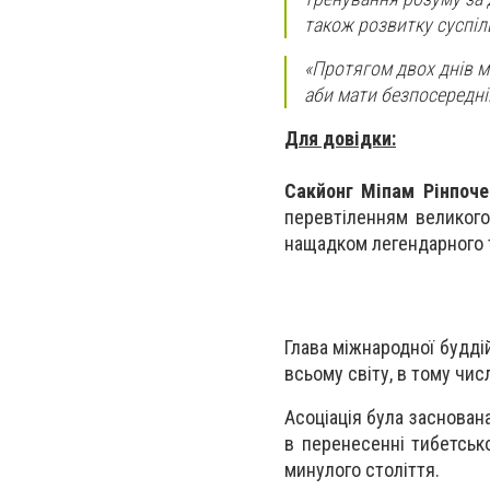
також розвитку суспіль
«Протягом двох днів ми
аби мати безпосередні
Для довідки:
Сакйонг Міпам Рінпоче
перевтіленням великого
нащадком легендарного т
Глава міжнародної буддій
всьому світу, в тому числ
Асоціація була заснован
в перенесенні тибетськ
минулого століття.