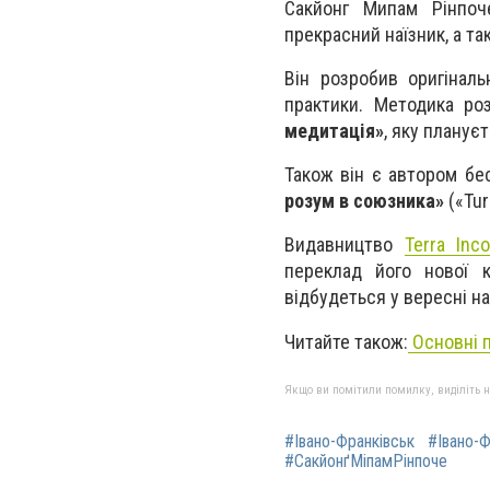
Сакйонг Мипам Рінпоч
прекрасний наїзник, а та
Він розробив оригіналь
практики. Методика роз
медитація»
, яку планує
Також він є автором бе
розум в союзника»
(«Tur
Видавництво
Terra Inco
переклад його нової 
відбудеться у вересні н
Читайте також:
Основні п
Якщо ви помітили помилку, виділіть нео
#Івано-Франківськ
#Івано-Ф
#СакйонґМіпамРінпоче