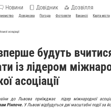
Новини
Довідник
Дозвілля
риємство
Довідкова
Погода
Фотозвіти
Вакансії
Карта міста
ської асоціації
 вперше будуть вчитис
ти із лідером міжнар
ої асоціації
раїни до Львова приїжджає лідер міжнародної асоціа
пам Рінпоче.
У Львові відбудуться дві масштабні події за й