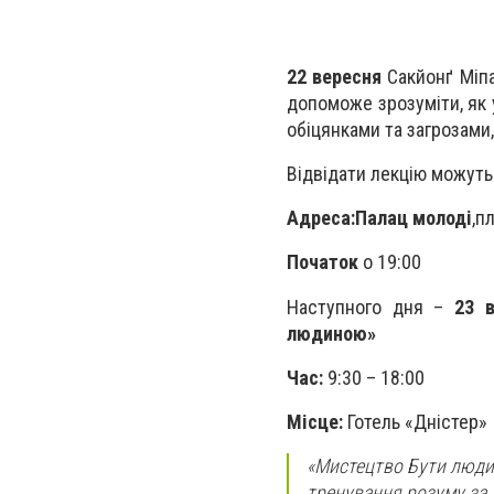
22 вересня
Сакйонґ Міпа
допоможе зрозуміти, як у
обіцянками та загрозами,
Відвідати лекцію можуть 
Адреса:
Палац молоді
,п
Початок
о 19:00
Наступного дня –
23 
людиною»
Час:
9:30 – 18:00
Місце:
Готель «Дністер»
«Мистецтво Бути людин
тренування розуму за