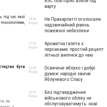
АЗС повторно взяли під
варту
»
, під час якої
На Прикарпатті оголосили
18:00
 технологіями,
Вчора
надзвичайний рівень
пожежної небезпеки
Ароматна галета з
17:30
Вчора
персиками: простий рецепт
літньої випічки до чаю
стецтво бути
Освячене яблуко і добрі
16:59
Вчора
думки: народні звичаї
Яблуневого Спасу
Без підтвердження
16:19
Вчора
військового обліку не
ти, як
обслуговуватимуть: нові
витку, а