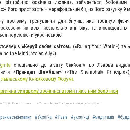
е різнобічно освічена людина, займається бойовими 
кож його пристрасть – марафонський біг, на його рахунку 9 
ну програму тренування для бігунів, яка поєднує фізич
рахована на всіх, незалежно від віку, та викладена в
ться перекласти українською.
стселерів
«Керуй своїм світом»
(«Ruling Your World») та
ning the Mind Into an Ally»).
gnita
спеціально до візиту Сакйонга до Львова видала
книги
«Принцип Шамбали»
(«The Shambhala Principle»)
а
львівському Книжковому Форумі.
ричини синдрому хронічної втоми і як з ним боротися
бхідний текст і натисніть Ctrl + Enter, щоб повідомити про це редакцію
ранківськіновини
#Україна
#Львів
#українці
#медитація
#будд