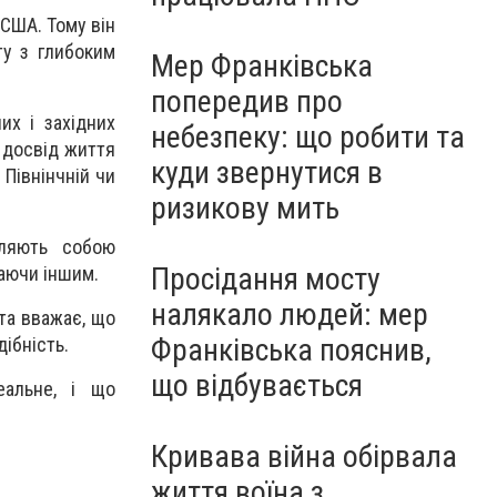
 США. Тому він
ту з глибоким
Мер Франківська
попередив про
их і західних
небезпеку: що робити та
 досвід життя
куди звернутися в
 Півнінчній чи
ризикову мить
вляють собою
Просідання мосту
гаючи іншим.
налякало людей: мер
 та вважає, що
Франківська пояснив,
дібність.
що відбувається
еальне, і що
Кривава війна обірвала
життя воїна з