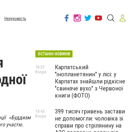
Нерухомість
ОСТАННІ НОВИНИ
я
Карпатський
18:59
Вчора
"інопланетянин" у лісі: у
одної
Карпатах знайшли рідкісне
"свиняче вухо" з Червоної
книги (ФОТО)
399 тисяч гривень застави
18:43
Вчора
ції «Буддизм
не допомогли: чоловіка зі
ого участю.
справи про стрілянину на