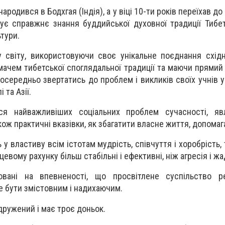
ародився в Бодхгая (Індія), а у віці 10-ти років переїхав до
ує справжнє знання буддийської духовної традиції Тибе
тури.
 світу, використовуючи своє унікальне поєднання східн
мачем тибетської споглядальної традиції та маючи прямий
посередньо звертатись до проблем і викликів своїх учнів у
 та Азії.
ся найважливіших соціальних проблем сучасності, я
кож практичні вказівки, як збагатити власне життя, допома
у властиву всім істотам мудрість, співчуття і хоробрість,
нцевому рахунку більш стабільні і ефективні, ніж агресія і жа
вані на впевненості, що просвітлене суспільство р
 бути змістовним і надихаючим.
дружений і має троє доньок.