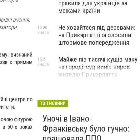
правила для українців за
межами країни
відні вчення,
Не ховайтеся під деревами:
ізатори.
16:00
Вчора
на Прикарпатті оголосили
штормове попередження
зму, визнаний
Майже пів тисячі кущів маку
15:21
акож є прямим
Вчора
на городі: суд виніс вирок
жителю Прикарпаття
ійні центри по
ТОП НОВИНИ
ситети.
Уночі в Івано-
човою фігурою
Франківську було гучно:
 в 50-х роках
працювала ППО