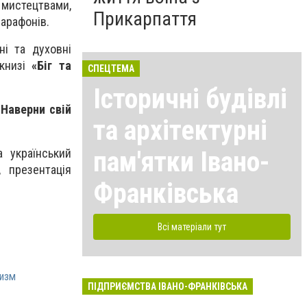
мистецтвами,
Прикарпаття
марафонів.
ні та духовні
 книзі
«Біг та
СПЕЦТЕМА
Історичні будівлі
«Наверни свій
та архітектурні
пам'ятки Івано-
 український
, презентація
Франківська
Всі матеріали тут
изм
ПІДПРИЄМСТВА ІВАНО-ФРАНКІВСЬКА