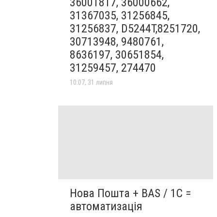
36001817, 36000662,
31367035, 31256845,
31256837, D5244T,8251720,
30713948, 9480761,
8636197, 30651854,
31259457, 274470
10:07, 31 липня
Нова Пошта + BAS / 1C =
автоматизація