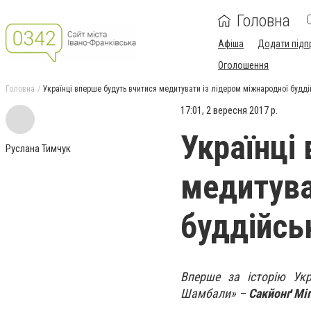
Головна
Афіша
Додати підп
Оголошення
Головна
Українці вперше будуть вчитися медитувати із лідером міжнародної буддій
17:01, 2 вересня 2017 р.
Українці
Руслана Тимчук
медитува
буддійськ
Вперше за історію Ук
Шамбали» –
Сакйонґ Мі