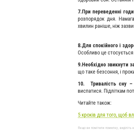
7.
При переведенні годи
розпорядок дня. Намага
хвилин раніше, ніж зазви
8.
Для спокійного і здор
Особливо це стосується 
9.
Необхідно звикнути за
що таке безсоння, і прок
10. Тривалість сну 
виспатися. Підліткам пот
Читайте також:
5 кроків для того, щоб в
Якщо ви помітили помилку, виділіть нео