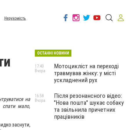
Нерухомість
ОСТАННІ НОВИНИ
ти
Мотоцикліст на переході
17:40
Вчора
травмував жінку: у місті
ускладнений рух
Після резонансного відео:
16:58
нтруватися на
Вчора
"Нова пошта" шукає собаку
к спати мало,
та звільнила причетних
працівників
идко заснути,