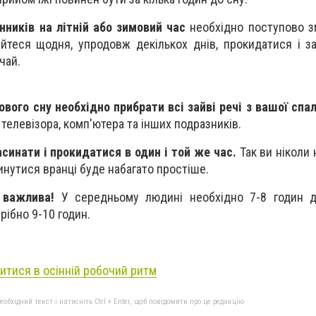
нників на літній або зимовий час
необхідно поступово з
йтеся щодня, упродовж декількох днів, прокидатися і з
чай.
ового сну необхідно прибрати всі зайві речі з вашої спа
телевізора, комп'ютера та інших подразників.
синати і прокидатися в один і той же час.
Так ви ніколи 
инутися вранці буде набагато простіше.
– важлива!
У середньому людині необхідно 7-8 годин д
рібно 9-10 годин.
литися в осінній робочий ритм
бхідний текст і натисніть Ctrl + Enter, щоб повідомити про це редакцію