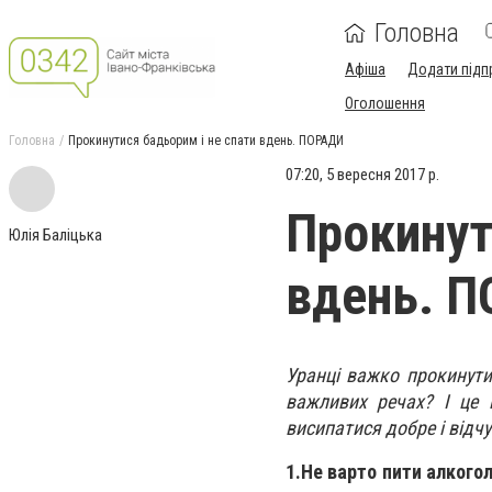
Головна
Афіша
Додати підп
Оголошення
Головна
Прокинутися бадьорим і не спати вдень. ПОРАДИ
07:20, 5 вересня 2017 р.
Прокинут
Юлія Баліцька
вдень. 
Уранці важко прокинути
важливих речах? І це
висипатися добре і відч
1.
Не варто пити алкого