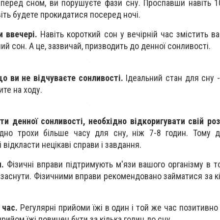
перед сном, ви порушуєте фази сну. Проспавши навіть 1
іть будете прокидатися посеред ночі.
и ввечері.
Навіть короткий сон у вечірній час змістить ва
ний сон. А це, зазвичай, призводить до денної сонливості.
що ви не відчуваєте сонливості.
Ідеальний стан для сну -
ите на ходу.
ти денної сонливості, необхідно відкоригувати свій ро
дно трохи більше часу для сну, ніж 7-8 годин. Тому 
 відкласти нецікаві справи і завдання.
.
Фізичні вправи підтримують м'язи вашого організму в то
заснути. Фізичними вправи рекомендовано займатися за кі
 час.
Регулярні прийоми їжі в один і той же час позитивно
рийом їжі повинен бути за кілька годин до сну.