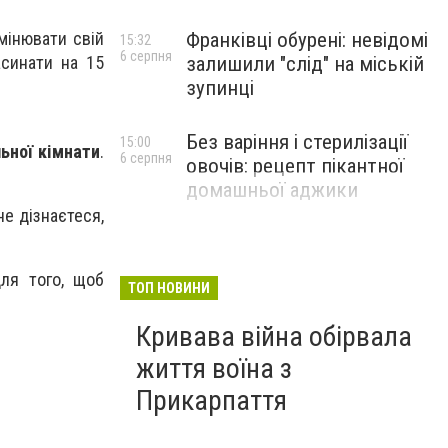
Франківці обурені: невідомі
мінювати свій
15:32
6 серпня
залишили "слід" на міській
асинати на 15
зупинці
Без варіння і стерилізації
15:00
льної кімнати
.
6 серпня
овочів: рецепт пікантної
домашньої аджики
не дізнаєтеся,
ля того, щоб
ТОП НОВИНИ
Кривава війна обірвала
життя воїна з
Прикарпаття