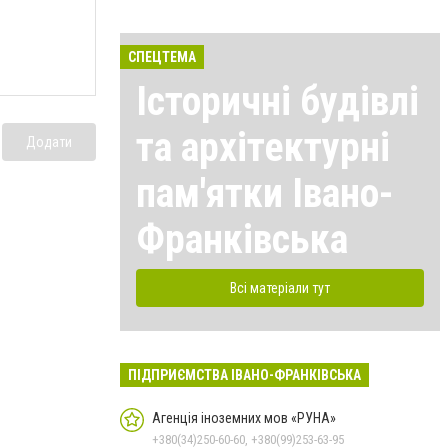
СПЕЦТЕМА
Історичні будівлі
та архітектурні
Додати
пам'ятки Івано-
Франківська
Всі матеріали тут
ПІДПРИЄМСТВА ІВАНО-ФРАНКІВСЬКА
Агенція іноземних мов «РУНА»
+380(34)250-60-60, +380(99)253-63-95