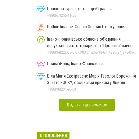
Пансіонат для літніх людей Грааль
+380(67)255-11-55
hotline.finance: Сервіс Онлайн Страхування
Івано-Франківське обласне об'єднання
всеукраїнського товариства "Просвіта" імені
Тараса Шевченка
+380(34)222-38-67, +380(34)253-38-67, +380(34)275-05-86
ПриватБанк, Івано-Франківськ
Біла Магія Екстрасенс Марія Таролог Ворожіння
Злиття ВОСКУ, особистий прийом у Львові
+380(98)231-90-03
Додати підприємство
ОГОЛОШЕННЯ