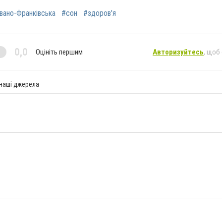
вано-Франківська
#сон
#здоров'я
0,0
Оцініть першим
Авторизуйтесь
, щоб
 наші джерела