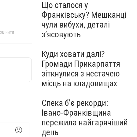
Що сталося у
Франківську? Мешканці
чули вибухи, деталі
 оцінити
з’ясовують
Куди ховати далі?
Громади Прикарпаття
зіткнулися з нестачею
місць на кладовищах
Спека б’є рекорди:
Івано-Франківщина
пережила найгарячіший
🙂
день