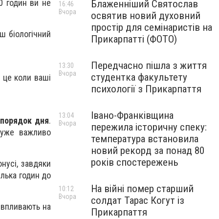
0 годин ви не
Блаженніший Святослав
16:46
Вчора
освятив новий духовний
простір для семінаристів на
ш біологічний
Прикарпатті (ФОТО)
Передчасно пішла з життя
13:30
Вчора
студентка факультету
 це коли ваші
психології з Прикарпаття
Івано-Франківщина
13:04
зпорядок дня
.
Вчора
пережила історичну спеку:
дуже важливо
температура встановила
новий рекорд за понад 80
років спостережень
нусі, завдяки
лька годин до
На війні помер старший
10:12
Вчора
солдат Тарас Когут із
 впливають на
Прикарпаття