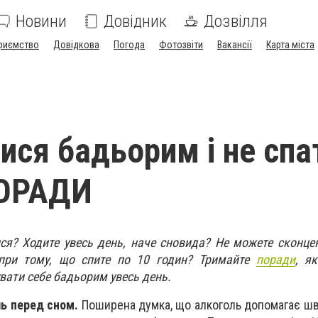
Новини
Довідник
Дозвілля
риємство
Довідкова
Погода
Фотозвіти
Вакансії
Карта міста
ися бадьорим і не спа
ПОРАДИ
ся? Ходите увесь день, наче сновида? Не можете сконце
 при тому, що спите по 10 годин? Тримайте
поради
, я
увати себе бадьорим увесь день.
ль перед сном.
Поширена думка, що алкоголь допомагає шв