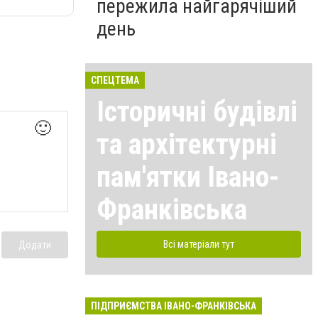
пережила найгарячіший
день
СПЕЦТЕМА
Історичні будівлі
🙂
та архітектурні
пам'ятки Івано-
Франківська
Всі матеріали тут
Додати
ПІДПРИЄМСТВА ІВАНО-ФРАНКІВСЬКА