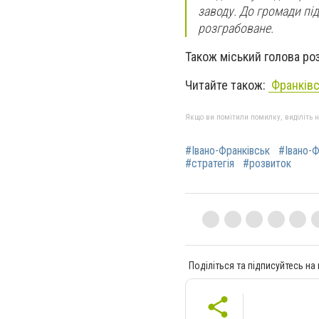
заводу. До громади пі
розграбоване.
Також міський голова ро
Читайте також:
Франківс
Якщо ви помітили помилку, виділіть нео
#Івано-Франківськ
#Івано-Ф
#стратегія
#розвиток
Поділіться та підписуйтесь на