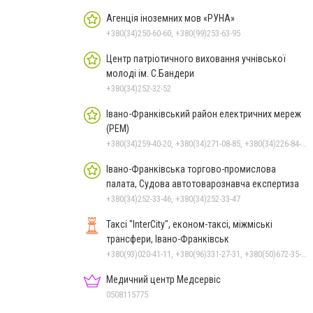
Агенція іноземних мов «РУНА»
+380(34)250-60-60, +380(99)253-63-95
Центр патріотичного виховання учнівської
молоді ім. С.Бандери
+380(34)252-32-52
Івано-Франківський район електричних мереж
(РЕМ)
+380(34)259-40-20, +380(34)271-08-85, +380(34)226-84-91, +380(34)275-63-09
Івано-Франківська торгово-промислова
палата, Судова автотоварознавча експертиза
+380(34)252-33-46, +380(34)252-33-47
Таксі "InterCity", економ-таксі, міжміські
трансфери, Івано-Франківськ
+380(93)020-41-11, +380(96)331-27-31, +380(50)672-35-28
Медичний центр Медсервіс
0508115775