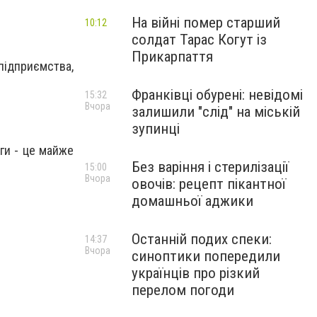
На війні помер старший
10:12
солдат Тарас Когут із
Прикарпаття
підприємства,
Франківці обурені: невідомі
15:32
Вчора
залишили "слід" на міській
зупинці
ги - це майже
Без варіння і стерилізації
15:00
Вчора
овочів: рецепт пікантної
домашньої аджики
Останній подих спеки:
14:37
Вчора
синоптики попередили
українців про різкий
перелом погоди