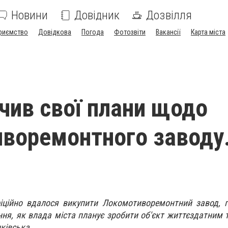
Новини
Довідник
Дозвілля
риємство
Довідкова
Погода
Фотозвіти
Вакансії
Карта міста
чив свої плани щодо
воремонтного заводу
фіційно вдалося викупити Локомотиворемонтний завод, 
ня, як влада міста планує зробити об'єкт життєздатним 
ківська.