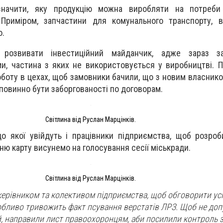
значити, яку продукцію можна виробляти на потреби
 Приміром, запчастини для комунального транспорту, в
о.
розвивати інвестиційний майданчик, адже зараз за
и, частина з яких не використовується у виробництві. 
оботу в цехах, щоб замовники бачили, що з новим власник
повинно бути заборгованості по договорам.
Світлина від Руслан Марцінків.
о якої увійдуть і працівники підприємства, щоб розроб
ю карту висунемо на голосування сесії міськради.
Світлина від Руслан Марцінків.
 керівником та колективом підприємства, щоб обговорити усі
обливо тривожить факт псування верстатів ЛРЗ. Щоб не доп
й, направили лист правоохоронцям, аби посилили контроль 