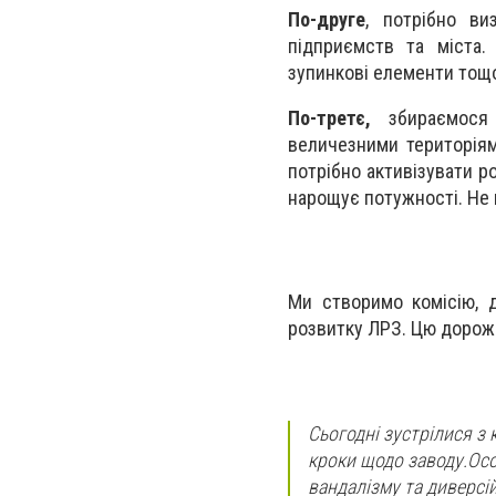
По-друге
, потрібно ви
підприємств та міста.
зупинкові елементи тощ
По-третє,
збираємося 
величезними територіям
потрібно активізувати р
нарощує потужності. Не 
Ми створимо комісію, д
розвитку ЛРЗ. Цю дорожн
Сьогодні зустрілися з
кроки щодо заводу.Ос
вандалізму та диверсі