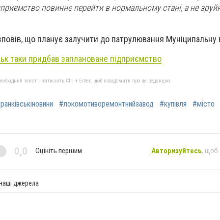
дприємство повинне перейти в нормальному стані, а не зруйн
зповів, що планує залучити до патрулювання Муніципальну 
ьк таки придбав заплановане підприємство
бхідний текст і натисніть Ctrl + Enter, щоб повідомити про це редакцію
ранківськіновини
#локомотиворемонтнийзавод
#купівля
#місто
0,0
Оцініть першим
Авторизуйтесь
, щоб
 наші джерела