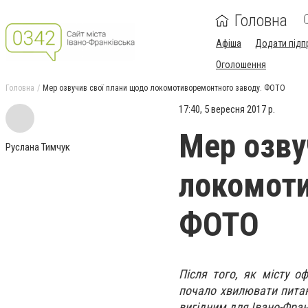
Головна
Афіша
Додати підп
Оголошення
Головна
Мер озвучив свої плани щодо локомотиворемонтного заводу. ФОТО
17:40, 5 вересня 2017 р.
Мер озву
Руслана Тимчук
локомоти
ФОТО
Після того, як місту о
почало хвилювати питан
вигідним для Івано-Фран