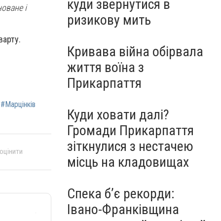
куди звернутися в
оване і
ризикову мить
варту.
Кривава війна обірвала
життя воїна з
Прикарпаття
#Марцінків
Куди ховати далі?
Громади Прикарпаття
зіткнулися з нестачею
 оцінити
місць на кладовищах
Спека б’є рекорди:
Івано-Франківщина