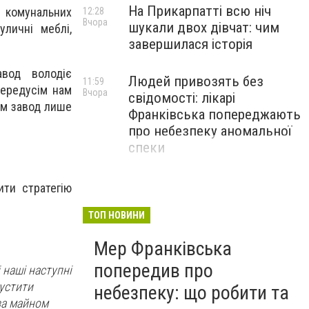
На Прикарпатті всю ніч
 комунальних
12:28
Вчора
шукали двох дівчат: чим
уличні меблі,
завершилася історія
вод володіє
Людей привозять без
11:59
Передусім нам
Вчора
свідомості: лікарі
ом завод лише
Франківська попереджають
про небезпеку аномальної
спеки
ити стратегію
ТОП НОВИНИ
Мер Франківська
попередив про
 наші наступні
устити
небезпеку: що робити та
за майном