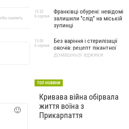
Франківці обурені: невідомі
15:32
6 серпня
залишили "слід" на міській
тобы оценить
зупинці
Без варіння і стерилізації
15:00
6 серпня
овочів: рецепт пікантної
домашньої аджики
ТОП НОВИНИ
Кривава війна обірвала
життя воїна з
🙂
Прикарпаття