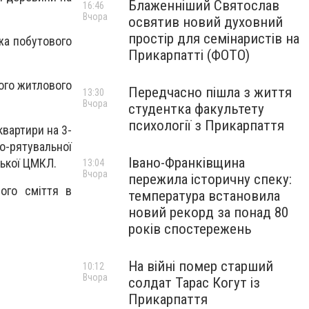
Блаженніший Святослав
16:46
Вчора
освятив новий духовний
простір для семінаристів на
ежа побутового
Прикарпатті (ФОТО)
чого житлового
Передчасно пішла з життя
13:30
Вчора
студентка факультету
психології з Прикарпаття
квартири на 3-
о-рятувальної
Івано-Франківщина
ської ЦМКЛ.
13:04
Вчора
пережила історичну спеку:
вого сміття в
температура встановила
новий рекорд за понад 80
років спостережень
На війні помер старший
10:12
Вчора
солдат Тарас Когут із
Прикарпаття