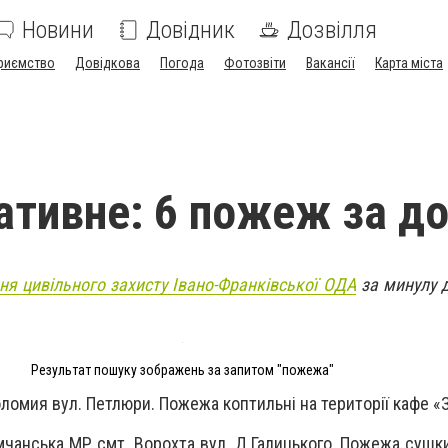
Новини
Довідник
Дозвілля
риємство
Довідкова
Погода
Фотозвіти
Вакансії
Карта міста
ативне: 6 пожеж за д
ня цивільного захисту Івано-Франківської ОДА
за минулу д
Результат пошуку зображень за запитом "пожежа"
Коломия вул. Петлюри. Пожежа коптильні на території кафе 
емчанська МР смт. Ворохта вул. Д.Галицького. Пожежа сушк