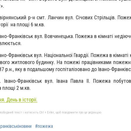
».
двірнянський р-н смт. Ланчин вул. Січових Стрільців. Пож
орії на площі 6 м.кв.
Івано-Франківськ вул. Вовчинецька. Пожежа в кімнаті недію
овлюється.
вано-Франківськ вул. Національної Гвардії. Пожежа в кімнаті 
ового житлового будинку. На пожежі працівниками пожежн
7 р.н., яку в подальшому госпіталізовано до Івано-Франків
. Івано-Франківськ вул. Івана Павла ІІ. Пожежа побуто
 площі 2 м.кв.
я. День в історії.
бхідний текст і натисніть Ctrl + Enter, щоб повідомити про це редакцію
ранківськіновини
#пожежа