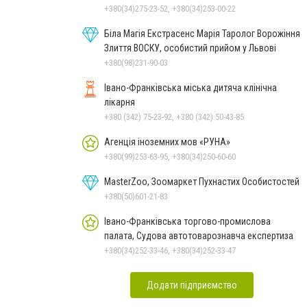
+380(34)275-23-52, +380(34)253-00-22
Біла Магія Екстрасенс Марія Таролог Ворожіння
Злиття ВОСКУ, особистий прийом у Львові
+380(98)231-90-03
Івано-Франківська міська дитяча клінічна
лікарня
+380 (342) 75-23-92, +380 (342) 50-43-85
Агенція іноземних мов «РУНА»
+380(99)253-63-95, +380(34)250-60-60
MasterZoo, Зоомаркет Пухнастих Особистостей
+380(50)601-21-83
Івано-Франківська торгово-промислова
палата, Судова автотоварознавча експертиза
+380(34)252-33-46, +380(34)252-33-47
Додати підприємство