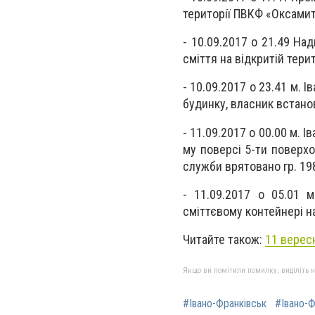
території ПВКФ «Оксамит
- 10.09.2017 о 21.49 На
сміття на відкритій терит
- 10.09.2017 о 23.41 м. 
будинку, власник встан
- 11.09.2017 о 00.00 м. І
му поверсі 5-ти поверх
служби врятовано гр. 198
- 11.09.2017 о 05.01 м
сміттєвому контейнері на
Читайте також:
11 вересн
Якщо ви помітили помилку, виділіть нео
#Івано-Франківськ
#Івано-Ф