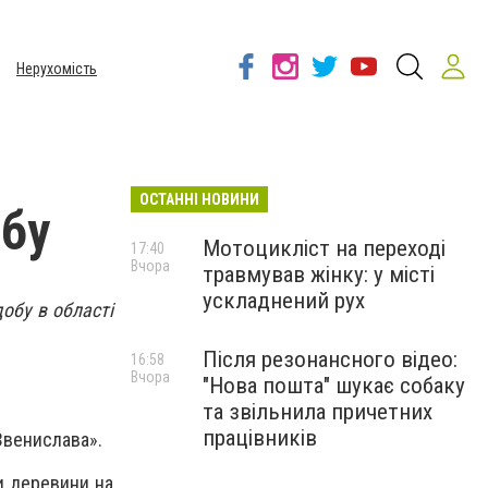
Нерухомість
ОСТАННІ НОВИНИ
обу
Мотоцикліст на переході
17:40
Вчора
травмував жінку: у місті
ускладнений рух
обу в області
Після резонансного відео:
16:58
Вчора
"Нова пошта" шукає собаку
та звільнила причетних
працівників
«Звенислава».
и деревини на