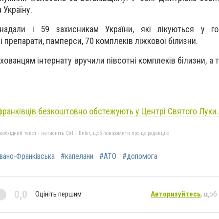
 Україну.
надали і 59 захисникам України, які лікуються у гос
 препарати, памперси, 70 комплеків ліжкової білизни.
ованцям інтернату вручили півсотні комплеків білизни, а т
франківців безкоштовно обстежують у Центрі Святого Луки
бхідний текст і натисніть Ctrl + Enter, щоб повідомити про це редакцію
вано-Франківська
#капелани
#АТО
#допомога
0,0
Оцініть першим
Авторизуйтесь
, щоб