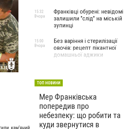
Франківці обурені: невідомі
15:32
Вчора
залишили "слід" на міській
зупинці
Без варіння і стерилізації
15:00
Вчора
овочів: рецепт пікантної
домашньої аджики
ТОП НОВИНИ
Мер Франківська
попередив про
небезпеку: що робити та
куди звернутися в
тили кам’яний