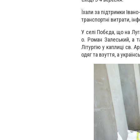
Їхали за підтримки Івано
транспортні витрати, ін
У селі Побєда, що на Луг
о. Роман Залеський, а 
Літургію у каплиці св. 
одяг та взуття, а українс