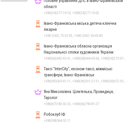
Головне управління ДПС в Івано-Франківській
області
+380(34)277-19-10, +380(34)277-19-02
Івано-Франківська міська дитяча клінічна
лікарня
+380 (342) 75-23-92, +380 (342) 50-43-85
Івано-Франківська обласна організація
Національної спілки художників України
+380(66)442-65-51, +380(68)664-65-66, +380(34)275-07-97, +380(34)222-47-79
Таксі "InterCity", економ-таксі, міжміські
трансфери, Івано-Франківськ
+380(93)020-41-11, +380(96)331-27-31, +380(50)672-35-28
Яна Миколаївна. Цілителька, Провидиця,
Таролог
+380(67)183-02-35, +380(66)790-81-27
Робоклуб ІФ
+380(98)564-52-11