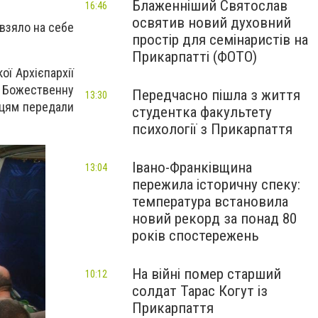
Блаженніший Святослав
16:46
освятив новий духовний
 взяло на себе
простір для семінаристів на
Прикарпатті (ФОТО)
ої Архієпархії
и Божественну
Передчасно пішла з життя
13:30
нцям передали
студентка факультету
психології з Прикарпаття
Івано-Франківщина
13:04
пережила історичну спеку:
температура встановила
новий рекорд за понад 80
років спостережень
На війні помер старший
10:12
солдат Тарас Когут із
Прикарпаття