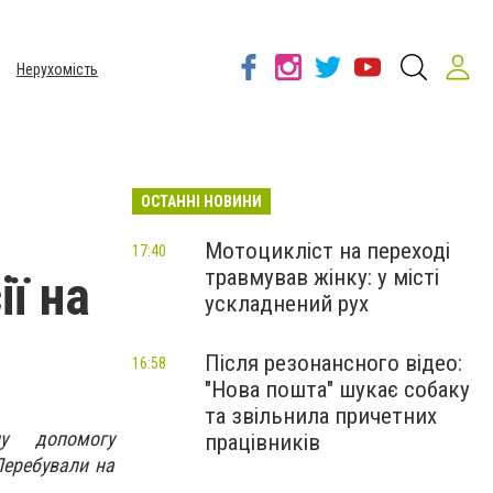
Нерухомість
ОСТАННІ НОВИНИ
Мотоцикліст на переході
17:40
травмував жінку: у місті
ії на
ускладнений рух
Після резонансного відео:
16:58
"Нова пошта" шукає собаку
та звільнила причетних
ну допомогу
працівників
Перебували на