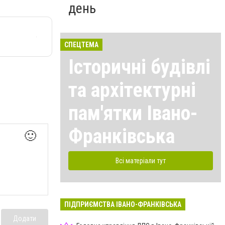
день
СПЕЦТЕМА
Історичні будівлі
та архітектурні
пам'ятки Івано-
Франківська
🙂
Всі матеріали тут
ПІДПРИЄМСТВА ІВАНО-ФРАНКІВСЬКА
Додати