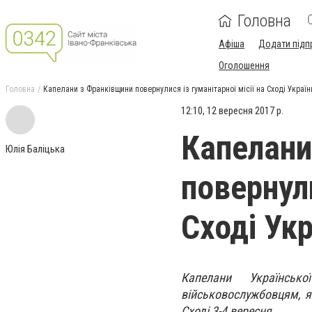
Головна
Афіша
Додати підп
Оголошення
Головна
Капелани з Франківщини повернулися із гуманітарної місії на Сході Украї
12:10, 12 вересня 2017 р.
Капелани
Юлія Баліцька
повернули
Сході Ук
Капелани Українсько
військовослужбовцям, як
Сході 3-4 вересня.