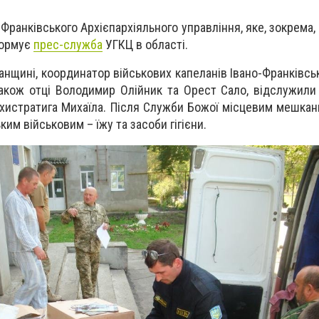
-Франківського Архієпархіяльного управління, яке, зокрема,
формує
прес-служба
УГКЦ в області.
анщині, координатор військових капеланів Івано-Франківськ
також отці Володимир Олійник та Орест Сало, відслужил
Архистратига Михаїла. Після Служби Божої місцевим мешка
ьким військовим – їжу та засоби гігієни.