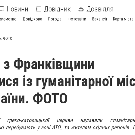
Новини
Довідник
Дозвілля
риємство
Довідкова
Погода
Фотозвіти
Вакансії
Карта міста
ни. ФОТО
 з Франківщини
ся із гуманітарної міс
раїни. ФОТО
ї греко-католицької церкви надавали гуманітар
і перебувають у зоні АТО, та жителям східних регіонів. 