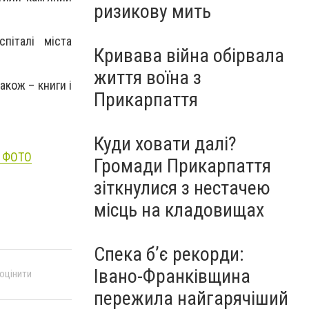
ризикову мить
піталі міста
Кривава війна обірвала
життя воїна з
акож – книги і
Прикарпаття
Куди ховати далі?
. ФОТО
Громади Прикарпаття
зіткнулися з нестачею
місць на кладовищах
Спека б’є рекорди:
Івано-Франківщина
 оцінити
пережила найгарячіший