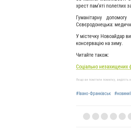
хрест пам’яті полеглих за
Гуманітарну допомогу 
Сєвєродонецька: медичні
У містечку Новоайдар вих
консервацію на зиму.
Читайте також:
Соціально незахищених 
Якщо ви помітили помилку, виділіть нео
#Івано-Франківськ
#новиниІ