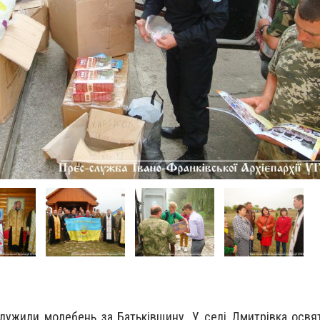
лужили молебень за Батьківщину. У селі Дмитрівка освя