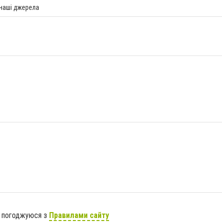
 наші джерела
я погоджуюся з
Правилами сайту