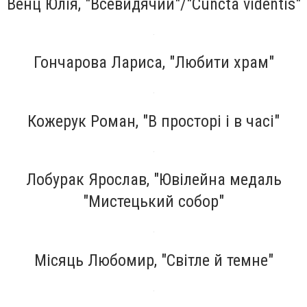
Венц Юлія, "Всевидячий"/"Cuncta videntis"
Гончарова Лариса, "Любити храм"
Кожерук Роман, "В просторі і в часі"
Лобурак Ярослав, "Ювілейна медаль
"Мистецький собор"
Місяць Любомир, "Світле й темне"