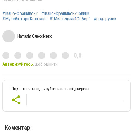
#Івано-Франківськ
#Івано-Франківськновини
#МузейісторіїКоломиї
#"МистецькийСобор"
#подарунок
Наталія Олексієнко
0,0
Авторизуйтесь
, щоб оцінити
Поділіться та підписуйтесь на наші джерела
Коментарі