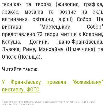
техніках та творах (живопис, графіка,
левкас, мозаїка та розпис на склі,
витинанка, світлини, вірші) Собор. На
виставці "Мистецький Собор"
представлено 73 твори митців з Коломиї,
Калуша, Долини, Івано-Франківська,
Львова, Риму, Манхайму (Німеччина) та
Ополе (Польща).
Читайте також:
У Франківську провели "божевільну"
виставку. ФОТО
Якщо ви помітили помилку, виділіть необхідний текст і натисніть Ctrl + Enter, щоб
повідомити про це редакцію