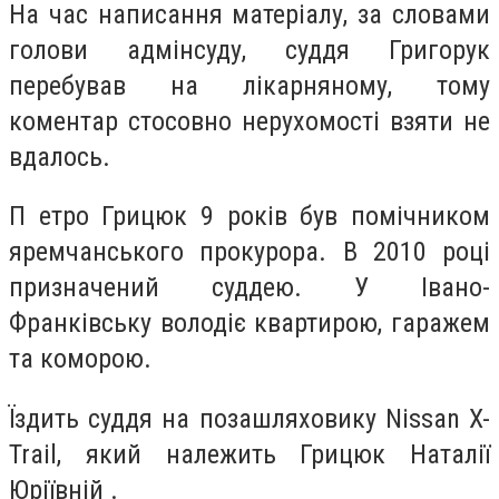
На час написання матеріалу, за словами
голови адмінсуду, суддя Григорук
перебував на лікарняному, тому
коментар стосовно нерухомості взяти не
вдалось.
П етро Грицюк 9 років був помічником
яремчанського прокурора. В 2010 році
призначений суддею. У Івано-
Франківську володіє квартирою, гаражем
та коморою.
Їздить суддя на позашляховику Nissan X-
Trail, який належить Грицюк Наталії
Юріївній .