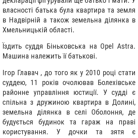
декларації фігурували ще батько і мати. У
власності батька була квартира та земля
в Надвірній а також земельна ділянка в
Хмельницькій області.
Їздить суддя Біньковська на Opel Astra.
Машина належить її батькові.
Ігор Главач , до того як у 2010 році стати
суддею, 11 років очолював Болехівське
районне управління юстиції. У судді є
спільна з дружиною квартира в Долині,
земельна ділянка в селі Оболоння, де
будується будинок та гараж на праві
користування. У дочки та зятя є