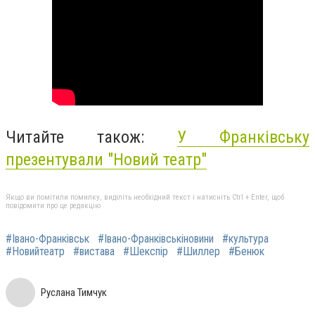
Читайте також:
У Франківську
презентували "Новий театр"
Якщо ви помітили помилку, виділіть необхідний текст і натисніть Ctrl + Enter, щоб
повідомити про це редакцію
#Івано-Франківськ
#Івано-Франківськіновини
#культура
#Новийтеатр
#вистава
#Шекспір
#Шиллер
#Бенюк
Руслана Тимчук