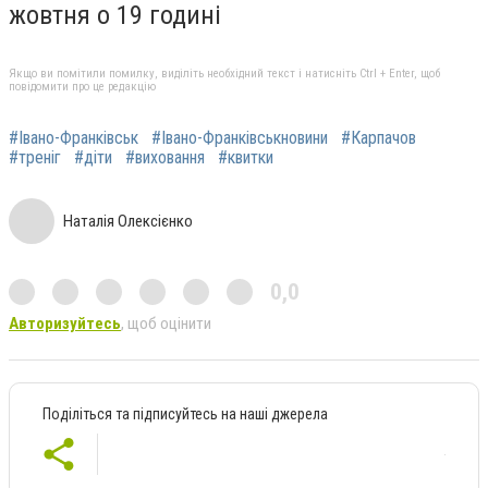
жовтня о 19 годині
Якщо ви помітили помилку, виділіть необхідний текст і натисніть Ctrl + Enter, щоб
повідомити про це редакцію
#Івано-Франківськ
#Івано-Франківськновини
#Карпачов
#треніг
#діти
#виховання
#квитки
Наталія Олексієнко
0,0
Авторизуйтесь
, щоб оцінити
Поділіться та підписуйтесь на наші джерела