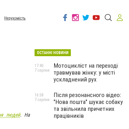
Нерухомість
ОСТАННІ НОВИНИ
Мотоцикліст на переході
17:40
7 серпня
травмував жінку: у місті
ускладнений рух
Після резонансного відео:
16:58
7 серпня
"Нова пошта" шукає собаку
та звільнила причетних
ня людей
. На
працівників