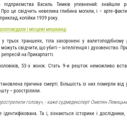
о підприємства Василь Тимків упевнений: знайшли 
Про це свідчить невелика глибина могили, і – арте-факти
априклад, копійки 1939 року.
розповідали і місцеві мешканці
.
у трьох траншеях, тіла захоронені у валетоподібному 
 можуть свідчити, що убиті – інтелігенція і духовенство. П
 репресій на Прикарпатті.
оловіків, 53-х жінок. Стать 9-и решток неможливо вст
тановлена причина смерті. Більшість із них померли від 
шту – розстріляли.
і прострелили голову», - каже судмедексперт Омелян Левицьк
 ідентифікована. Та і, зізнаються історики і дослідники,