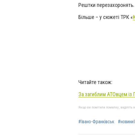
Рештки перезахоронять. 
Більше – у сюжеті ТРК «
Читайте також:
За загиблим АТОвцем із 
Якщо ви помітили помилку, виділіть нео
#Івано-Франківськ
#новиниІ