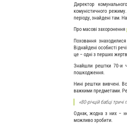
Директор комунальног
комуністичного режиму. 
періоду, знайдені там. Н
Про масові захоронення
Поховання знаходилися 
Віднайдені особисті речі
це – одні з перших жертв
Знайшли рештки 70-и ч
пошкодження.
Нині рештки вивчені. Вс
важкими предметами. Ре
«80-річцій бабці трич
Однак, жодна з них – не
можливо зробити.