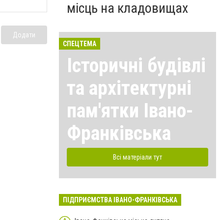
місць на кладовищах
Додати
СПЕЦТЕМА
Історичні будівлі
та архітектурні
пам'ятки Івано-
Франківська
Всі матеріали тут
ПІДПРИЄМСТВА ІВАНО-ФРАНКІВСЬКА