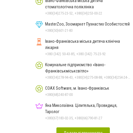
Івано-Фанківська міська дитяча
стоматологічна поліклініка
+380(34)275-23-52, +380(34)253-00-22
MasterZoo, Зоомаркет Пухнастих Особистостей
+380(50)601-21-83
Івано-Франківська міська дитяча клінічна
лікарня
+380 (342) 50-43-85, +380 (342) 75-23-92
Комунальне підприємство «Івано-
Франківськміськсвітло»
+380(34)278-94-43, +380(34)275-08-88, +380(34)254-24-63
COAX Software, м. Івано-Франківськ
+380(68)240-87-00
Яна Миколаївна. Цілителька, Провидиця,
Таролог
+380(67)183-02-35, +380(66)790-81-27
Додати підприємство