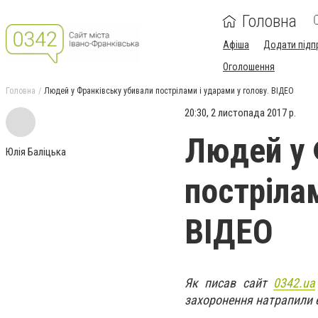
Головна
Афіша
Додати підп
Оголошення
Головна
Людей у Франківську убивали пострілами і ударами у голову. ВІДЕО
20:30, 2 листопада 2017 р.
Людей у 
Юлія Баліцька
пострілам
ВІДЕО
Як писав сайт
0342.ua
захоронення натрапили е