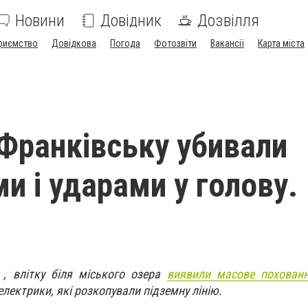
Новини
Довідник
Дозвілля
риємство
Довідкова
Погода
Фотозвіти
Вакансії
Карта міста
Франківську убивали
и і ударами у голову.
, влітку біля міського озера
виявили масове похован
лектрики, які розкопували підземну лінію.