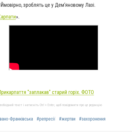
Ймовірно, зроблять це у Дем’яновому Лазі.
Карпати
».
Прикарпаття "заплакав" старий горіх. ФОТО
бхідний текст і натисніть Ctrl + Enter, щоб повідомити про це редакцію
вано-Франківська
#репресії
#жертви
#захоронення