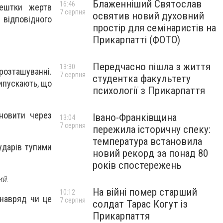
Блаженніший Святослав
16:46
рештки жертв
7 серпня
освятив новий духовний
 відповідного
простір для семінаристів на
Прикарпатті (ФОТО)
Передчасно пішла з життя
13:30
розташуванні.
7 серпня
студентка факультету
рипускають, що
психології з Прикарпаття
ановити через
Івано-Франківщина
13:04
7 серпня
пережила історичну спеку:
температура встановила
ударів тупими
новий рекорд за понад 80
років спостережень
ий.
На війні помер старший
10:12
 навряд чи це
7 серпня
солдат Тарас Когут із
Прикарпаття