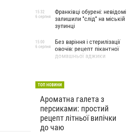
Франківці обурені: невідомі
15:32
6 серпня
залишили "слід" на міській
зупинці
Без варіння і стерилізації
15:00
6 серпня
овочів: рецепт пікантної
домашньої аджики
ТОП НОВИНИ
Ароматна галета з
персиками: простий
рецепт літньої випічки
до чаю