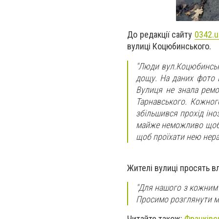
До редакції сайту
0342.u
вулиці Коцюбинського.
"Люди вул.Коцюбинськ
дощу. На даних фото 
Вулиця не знала ремо
Тарнавського. Кожног
збільшився прохід іно
майже неможливо щоб н
щоб проїхати нею нера
Жителі вулиці просять в
"Для нашого з кожним 
Просимо розглянути м
Читайте також:
Франківсь