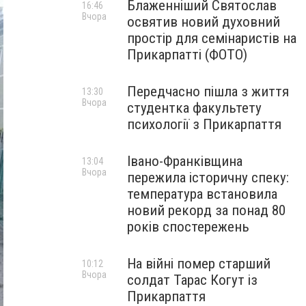
Блаженніший Святослав
16:46
Вчора
освятив новий духовний
простір для семінаристів на
Прикарпатті (ФОТО)
Передчасно пішла з життя
13:30
Вчора
студентка факультету
психології з Прикарпаття
Івано-Франківщина
13:04
Вчора
пережила історичну спеку:
температура встановила
новий рекорд за понад 80
років спостережень
На війні помер старший
10:12
Вчора
солдат Тарас Когут із
Прикарпаття