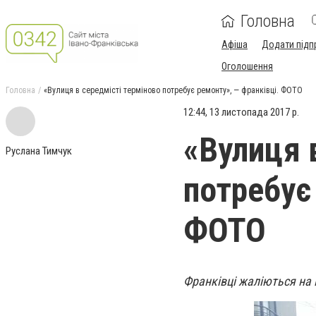
Головна
Афіша
Додати підп
Оголошення
Головна
«Вулиця в середмісті терміново потребує ремонту», — франківці. ФОТО
12:44, 13 листопада 2017 р.
«Вулиця 
Руслана Тимчук
потребує
ФОТО
Франківці жаліються на п