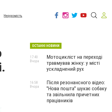
Нерухомість
ОСТАННІ НОВИНИ
о
Мотоцикліст на переході
17:40
Вчора
травмував жінку: у місті
.
ускладнений рух
Після резонансного відео:
16:58
Вчора
"Нова пошта" шукає собаку
та звільнила причетних
працівників