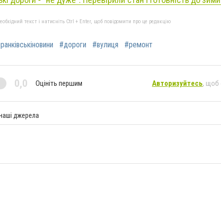
бхідний текст і натисніть Ctrl + Enter, щоб повідомити про це редакцію
ранківськіновини
#дороги
#вулиця
#ремонт
0,0
Оцініть першим
Авторизуйтесь
, щоб
 наші джерела