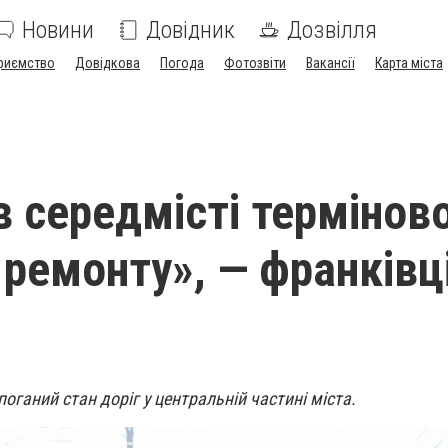
Новини
Довідник
Дозвілля
риємство
Довідкова
Погода
Фотозвіти
Вакансії
Карта міста
в середмісті термінов
 ремонту», — франківці
оганий стан доріг у центральній частині міста.