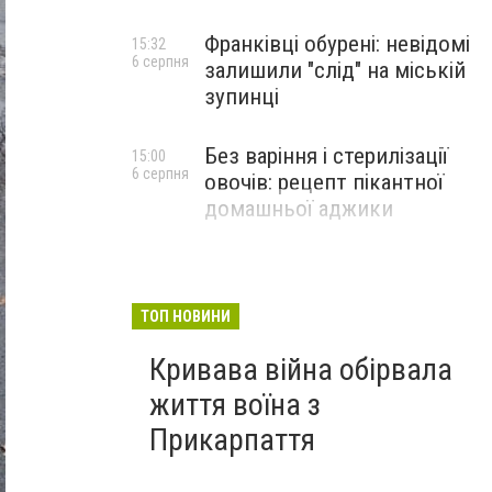
Франківці обурені: невідомі
15:32
6 серпня
залишили "слід" на міській
зупинці
Без варіння і стерилізації
15:00
6 серпня
овочів: рецепт пікантної
домашньої аджики
ТОП НОВИНИ
Кривава війна обірвала
життя воїна з
Прикарпаття