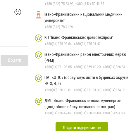
+380 (342) 75-23-92, +380 (342) 50-43-85
🙂
Івано-Франківський національний медичний
університет
+380 (342) 78-41-94
КП “Івано-Франківськводоекотехпром”
+380(34)275-92-84, +380(34)275-91-42
Івано-Франківський район електричних мереж
Додати
(РЕМ)
+380(34)271-08-85, +380(34)259-40-20, +380(34)226-84-91, +380(34)275-63-09
ПАТ «ОТІС» (обслуговує ліфти в будинках округів
№ -3, 4, 5)
+380(80)050-19-01, +380(34)271-01-37, +380(34)274-08-40
ДМП «Івано-Франківськтеплокомуненерго»
(цілодобове обслуговування теплотрас)
+380(34)226-47-82, +380(34)250-62-00, +380 (3422) 6-35-11
Додати підприємство