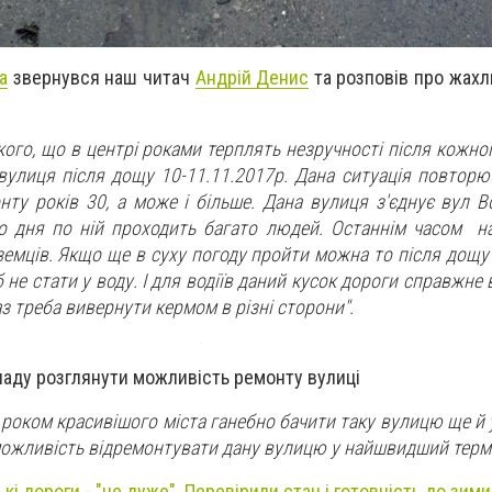
a
звернувся наш читач
Андрій Денис
та розповів про жахл
ого, що в центрі роками терплять незручності після кожно
вулиця після дощу 10-11.11.2017р. Дана ситуація повторю
нту років 30, а може і більше. Дана вулиця з'єднує вул В
о дня по ній проходить багато людей. Останнім часом на
земців. Якщо ще в суху погоду пройти можна то після дощу
е стати у воду. І для водіїв даний кусок дороги справжне
з треба вивернути кермом в різні сторони".
ладу розглянути можливість ремонту вулиці
роком красивішого міста ганебно бачити таку вулицю ще й у
ожливість відремонтувати дану вулицю у найшвидший термі
кі дороги - "не дуже". Перевірили стан і готовність до зим