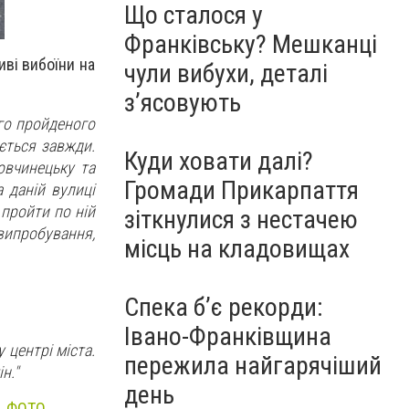
Що сталося у
Франківську? Мешканці
иві вибоїни на
чули вибухи, деталі
з’ясовують
го пройденого
ється завжди.
Куди ховати далі?
овчинецьку та
Громади Прикарпаття
 даній вулиці
 пройти по ній
зіткнулися з нестачею
 випробування,
місць на кладовищах
Спека б’є рекорди:
Івано-Франківщина
 центрі міста.
пережила найгарячіший
н."
день
и. ФОТО