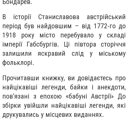
Бондарев.
В історії Станиславова австрійський
період був найдовшим – від 1772-го до
1918 року місто перебувало у складі
імперії Габсбургів. Ці півтора сторіччя
залишили яскравий слід у міському
фольклорі.
Прочитавши книжку, ви довідаєтесь про
найцікавіші легенди, байки і анекдоти,
пов’язані з епохою «бабуні Австрії» До
збірки увійшли найцікавіші легенди, які
друкувались у місцевих виданнях.