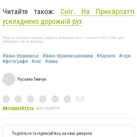
Читайте також:
Сніг. На Прикарпатті
ускладнено дорожній рух
Якщо ви помітили помилку, виділіть необхідний текст і натисніть Ctrl + Enter, щоб
повідомити про це редакцію
#Івано-Франківськ
#Івано-Франківськіновини
#Карпати
#гори
#фотографія
#сніг
#зима
Руслана Тимчук
0,0
Авторизуйтесь
, щоб оцінити
Поділіться та підписуйтесь на наші джерела